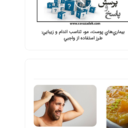
تسلیت باد
حلول ماه ربیع الاول، ماه شادمانی اهل بیت
علیهم السلام مبارک باد
بيماري‌هاي پوست، مو، تناسب اندام و زيبايي:
طرز استفاده از واجبي
اربعین حسینی تسلیت باد
بیانیه جامعه اسلامی حامیان کشاورزی ایران
به مناسبت یوم الله پیروزی انقلاب
اسلامی(1404)
🏴 شهادت امام کاظم علیه السلام تسلیت باد
🏴
سالروز وفات حضرت زینب سلام الله علیها
تسلیت باد