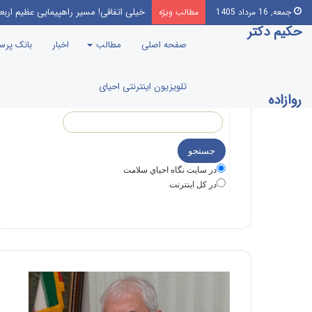
خیلی اتفاقی! مسیر راهپیمایی عظیم اربع
جمعه, 16 مرداد 1405
مطالب ویژه
حکیم دکتر
صفحه اصلی
مطالب
اخبار
بانک پر
تلویزیون اینترنتی احیای
روازاده
در سايت نگاه احياي سلامت
در كل اينترنت