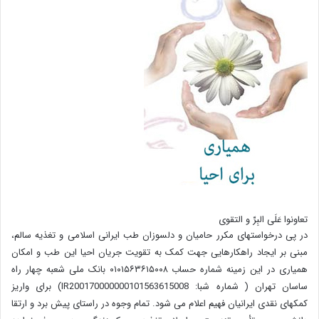
تعاونوا عَلَی البِرِّ و التقوی
در پی درخواستهای مکرر حامیان و دلسوزان طب ایرانی اسلامی و تغذیه سالم،
مبنی بر ایجاد راهکارهایی جهت کمک به تقویت جریان احیا این طب و امکان
همیاری در این زمینه شماره حساب ۰۱۰۱۵۶۳۶۱۵۰۰۸ بانک ملی شعبه چهار راه
ساسان تهران ( شماره شبا: IR200170000000101563615008) برای واریز
کمکهای نقدی ایرانیان فهیم اعلام می شود. تمام وجوه در راستای پیش برد و ارتقا