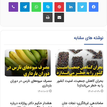
فیس بوک
توییتر
لینکدین
‫پین‌ترست
اسکایپ
واتس آپ
تلگرام
وایبر
اشتراک گذاری از طریق ایمیل
چاپ
نوشته های مشابه
بحران کاهش جمعیت، امنیت کشور
مصرف میوه‌های نارس در دوران
را به خطر می‌اندازد!
بارداری
۱۴۰۱-۱۰-۱۲
۱۴۰۲-۰۲-۳۰
ساماندهی غربالگری؛ نجات جان
هشدار حکیم دکتر روازاده درباره