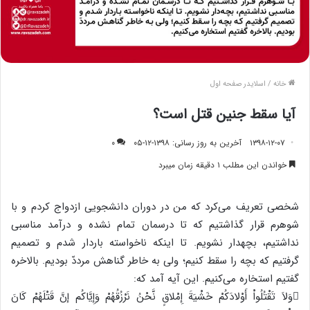
خانه
/
اسلایدر صفحه اول
آیا سقط جنین قتل است؟
۱۳۹۸-۱۲-۰۷
آخرین به روز رسانی: ۱۳۹۸-۱۲-۰۵
۰
خواندن این مطلب ۱ دقیقه زمان میبرد
شخصی تعریف می‌کرد که من در دوران دانشجویی ازدواج کردم و با
شوهرم قرار گذاشتیم که تا درسمان تمام نشده و درآمد مناسبی
نداشتیم، بچه‏دار نشویم. تا اینکه ناخواسته باردار شدم و تصمیم
گرفتیم که بچه را سقط کنیم؛ ولی به خاطر گناهش مرددّ بودیم. بالاخره
گفتیم استخاره می‌کنیم. این آیه آمد که:
وَلاَ تَقْتُلُواْ أَوْلادَکُمْ خَشْيَةَ إِمْلاقٍ نَّحْنُ نَرْزُقُهُمْ وَإِيَّاکُم إنَّ قَتْلَهُمْ کَانَ