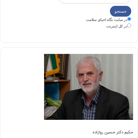
در سايت نگاه احياي سلامت
در كل اينترنت
حکیم دکتر حسین روازاده