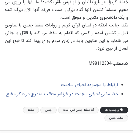
خِطْءًا کَبِيرًا؛ «و فرزندانتان را از ترس فقر نکشید! ما آنها را روزی می‏
دهیم. مسلماً کشتن آنها گناه بزرگی است.» فرزند آنها الآن بزرگ شده
و یک دانشجوی متدین و موفق است.
نکته جالب اینکه در لسان قرآن کریم و روایات سقط جنین با عناوین
قتل و کشتن آمده و کسی که اقدام به سقط می کند را قاتل یا جانی
می شمارد و این عناوین باید در زبان مردم رواج پیدا کند تا قبح این
اعمال از بین نرود.
کدمطلب:M98112304_
ارتباط با مجموعه احیای سلامت
خط مشی احیای سلامت در بازنشر مطالب مندرج در دیگر منابع
برچسب ها
آیا سقط جنین قتل است
جنین
سقط
سقط جنین