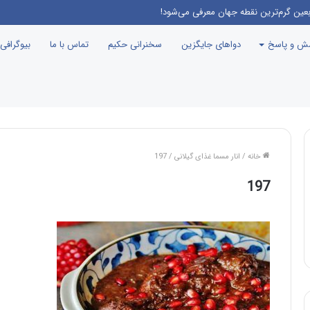
بعین گرم‌ترین نقطه جهان معرفی می‌شود!
سش و پاسخ
دواهای جایگزین
سخنرانی حکیم
تماس با ما
بیوگرافی
خانه
/
انار مسما غذای گیلانی
/
197
197