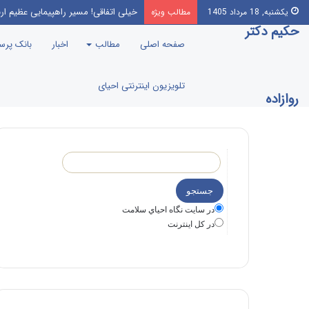
خیلی اتفاقی! مسیر راهپیمایی عظیم ار
یکشنبه, 18 مرداد 1405
مطالب ویژه
حکیم دکتر
صفحه اصلی
مطالب
اخبار
بانک پر
تلویزیون اینترنتی احیای
روازاده
در سايت نگاه احياي سلامت
در كل اينترنت