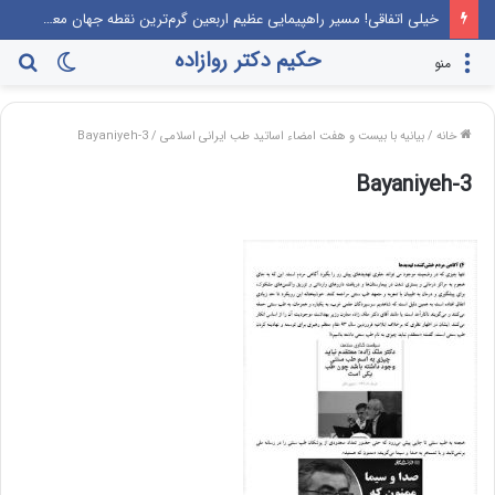
خیلی اتفاقی! مسیر راهپیمایی عظیم اربعین گرم‌ترین نقطه جهان معرفی می‌شود!
حکیم دکتر روازاده
تغییر
جس
منو
پوسته
برا
خانه
/
بیانیه با بیست و هفت امضاء اساتید طب ایرانی اسلامی
/
Bayaniyeh-3
Bayaniyeh-3