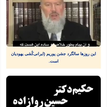
این روزها سالگرد جشن پوریم (ایرانی‌کُشی یهودیان
است.