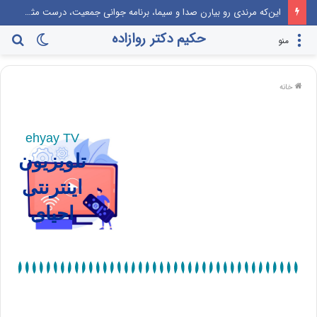
این‌که مرندی رو بیارن صدا‌ و سیما، برنامه جوانی جمعیت، درست مثل این می‌مونه که صدام رو دعوت کنن راهیان نور!
حکیم دکتر روازاده
منو
خانه
ehyay TV
تلویزیون
اینترنتی
احیای