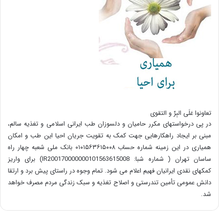
تعاونوا عَلَی البِرِّ و التقوی
در پی درخواستهای مکرر حامیان و دلسوزان طب ایرانی اسلامی و تغذیه سالم،
مبنی بر ایجاد راهکارهایی جهت کمک به تقویت جریان احیا این طب و امکان
همیاری در این زمینه شماره حساب ۰۱۰۱۵۶۳۶۱۵۰۰۸ بانک ملی شعبه چهار راه
ساسان تهران ( شماره شبا: IR200170000000101563615008) برای واریز
کمکهای نقدی ایرانیان فهیم اعلام می شود. تمام وجوه در راستای پیش برد و ارتقا
دانش عمومی تأمین تندرستی و اصلاح تغذیه و سبک زندگی مردم مصرف خواهد
شد.