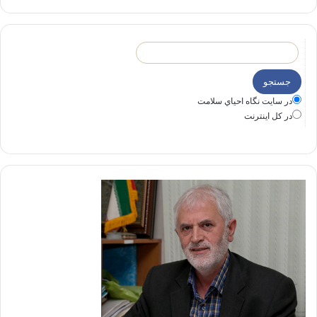
در سايت نگاه احياي سلامت
در كل اينترنت