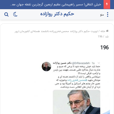
این‌که مرندی رو بیارن صدا‌ و سیما، برنامه جوانی جمعیت، درست مثل این می‌مونه که صدام رو دعوت کنن راهیان نور!
حکیم دکتر روازاده
تغییر
جس
منو
پوسته
برا
خانه
/
توییت حکیم دکتر روازاده: محسن فخری‌زاده دانشمند هسته‌ای کشورمان ترور
شد
/
196
196