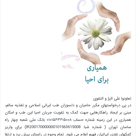
تعاونوا عَلَی البِرِّ و التقوی
در پی درخواستهای مکرر حامیان و دلسوزان طب ایرانی اسلامی و تغذیه سالم،
مبنی بر ایجاد راهکارهایی جهت کمک به تقویت جریان احیا این طب و امکان
همیاری در این زمینه شماره حساب ۰۱۰۱۵۶۳۶۱۵۰۰۸ بانک ملی شعبه چهار راه
ساسان تهران ( شماره شبا: IR200170000000101563615008) برای واریز
کمکهای نقدی ایرانیان فهیم اعلام می شود. تمام وجوه در راستای پیش برد و ارتقا