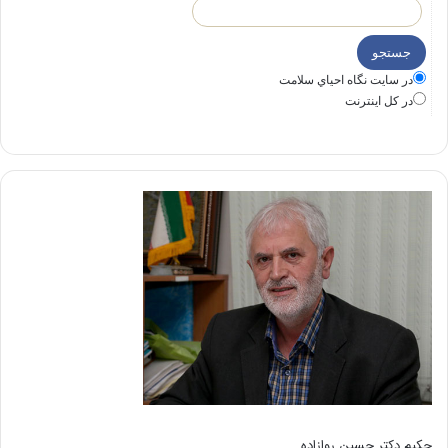
در سايت نگاه احياي سلامت
در كل اينترنت
حکیم دکتر حسین روازاده