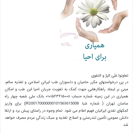
تعاونوا عَلَی البِرِّ و التقوی
در پی درخواستهای مکرر حامیان و دلسوزان طب ایرانی اسلامی و تغذیه سالم،
مبنی بر ایجاد راهکارهایی جهت کمک به تقویت جریان احیا این طب و امکان
همیاری در این زمینه شماره حساب ۰۱۰۱۵۶۳۶۱۵۰۰۸ بانک ملی شعبه چهار راه
ساسان تهران ( شماره شبا: IR200170000000101563615008) برای واریز
کمکهای نقدی ایرانیان فهیم اعلام می شود. تمام وجوه در راستای پیش برد و ارتقا
دانش عمومی تأمین تندرستی و اصلاح تغذیه و سبک زندگی مردم مصرف خواهد
شد.