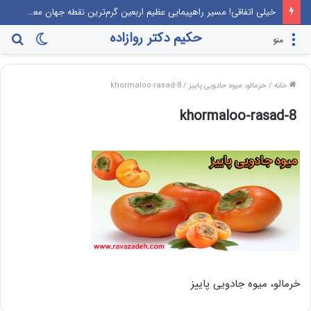
خیلی اتفاقی! مسیر راهپیمایی عظیم اربعین گرم‌ترین نقطه جهان معرفی می‌شود!
حکیم دکتر روازاده
تغییر
جس
منو
پوسته
برا
خانه
/
خرمالو، میوه‌ جادویی پاییز
/
khormaloo-rasad-8
khormaloo-rasad-8
خرمالو، میوه‌ جادویی پاییز