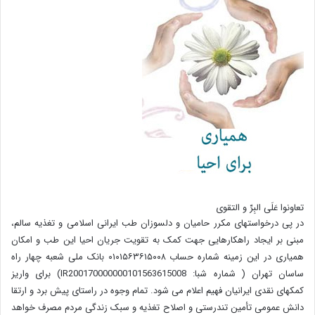
تعاونوا عَلَی البِرِّ و التقوی
در پی درخواستهای مکرر حامیان و دلسوزان طب ایرانی اسلامی و تغذیه سالم،
مبنی بر ایجاد راهکارهایی جهت کمک به تقویت جریان احیا این طب و امکان
همیاری در این زمینه شماره حساب ۰۱۰۱۵۶۳۶۱۵۰۰۸ بانک ملی شعبه چهار راه
ساسان تهران ( شماره شبا: IR200170000000101563615008) برای واریز
کمکهای نقدی ایرانیان فهیم اعلام می شود. تمام وجوه در راستای پیش برد و ارتقا
دانش عمومی تأمین تندرستی و اصلاح تغذیه و سبک زندگی مردم مصرف خواهد