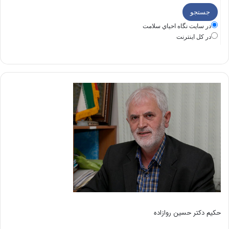
در سايت نگاه احياي سلامت
در كل اينترنت
حکیم دکتر حسین روازاده