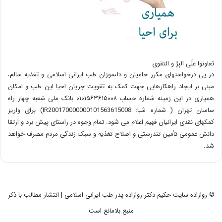
تعاونوا عَلَی البِرِّ و التقوی
در پی درخواستهای مکرر حامیان و دلسوزان طب ایرانی اسلامی و تغذیه سالم،
مبنی بر ایجاد راهکارهایی جهت کمک به تقویت جریان احیا این طب و امکان
همیاری در این زمینه شماره حساب ۰۱۰۱۵۶۳۶۱۵۰۰۸ بانک ملی شعبه چهار راه
ساسان تهران ( شماره شبا: IR200170000000101563615008) برای واریز
کمکهای نقدی ایرانیان فهیم اعلام می شود. تمام وجوه در راستای پیش برد و ارتقا
دانش عمومی تأمین تندرستی و اصلاح تغذیه و سبک زندگی مردم مصرف خواهد
شد.
© روازاده سایت حکیم دکتر روازاده پدر طب ایرانی اسلامی | انتشار مطالب با ذکر
منبع بلامانع است