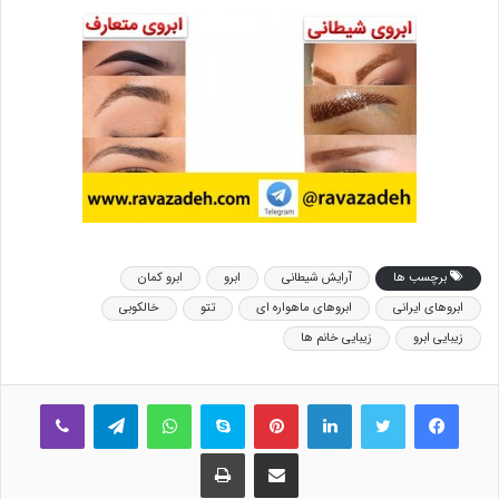
برچسب ها
آرایش شیطانی
ابرو
ابرو کمان
ابروهای ایرانی
ابروهای ماهواره ای
تتو
خالکوبی
زیبایی ابرو
زیبایی خانم ها
فیس بوک
توییتر
لینکدین
‫پین‌ترست
اسکایپ
واتس آپ
تلگرام
وایبر
اشتراک گذاری از طریق ایمیل
چاپ