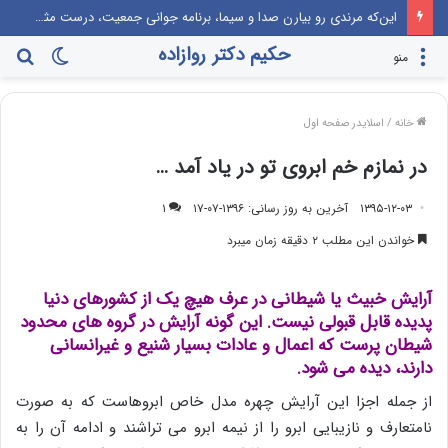
این‌که مرندی رو بیارن صدا‌ و سیما، برنامه جوانی جمعیت، درست مثل این می‌مونه که صدام رو دعوت کنن راهیان نور!
حکیم دکتر روازاده
تغییر
جس
منو
پوسته
برا
خانه
/
اسلایدر صفحه اول
در نمازم خم ابروی تو در یاد آمد …
۱۳۹۵-۱۲-۰۳
آخرین به روز رسانی: ۱۳۹۶-۰۷-۱۷
۱
خواندن این مطلب ۲ دقیقه زمان میبرد
آرایش خبیث یا شیطانی در عرف هیچ یک از کشورهای دنیا
پدیده قابل قبولی نیست. این گونه آرایش در گروه های محدود
شیطان پرست که اعمال و عادات بسیار شنیع و غیرانسانی
دارند، دیده می شود.
از جمله اجزا این آرایش چهره مدل خاص ابروهاست که به صورت
نامتعارف و نازیبایی ابرو را از نیمه ابرو می تراشند و ادامه آن را به