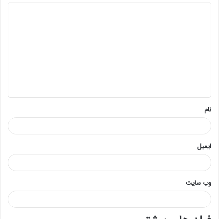
د
ی
د
گ
ا
ه
*
نام
ایمیل
وب‌ سایت