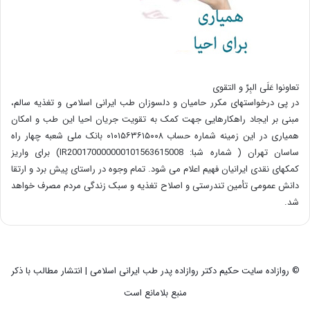
تعاونوا عَلَی البِرِّ و التقوی
در پی درخواستهای مکرر حامیان و دلسوزان طب ایرانی اسلامی و تغذیه سالم،
مبنی بر ایجاد راهکارهایی جهت کمک به تقویت جریان احیا این طب و امکان
همیاری در این زمینه شماره حساب ۰۱۰۱۵۶۳۶۱۵۰۰۸ بانک ملی شعبه چهار راه
ساسان تهران ( شماره شبا: IR200170000000101563615008) برای واریز
کمکهای نقدی ایرانیان فهیم اعلام می شود. تمام وجوه در راستای پیش برد و ارتقا
دانش عمومی تأمین تندرستی و اصلاح تغذیه و سبک زندگی مردم مصرف خواهد
شد.
© روازاده سایت حکیم دکتر روازاده پدر طب ایرانی اسلامی | انتشار مطالب با ذکر
منبع بلامانع است