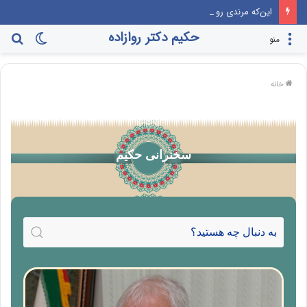
این‌که مرندی رو بیارن صدا‌ و سیما، برنامه جوانی جمعیت، درست مثل این می‌مونه که صدام رو دعوت کنن راهیان نور!
حکیم دکتر روازاده
منو
خانه
سخنرانی حکیم