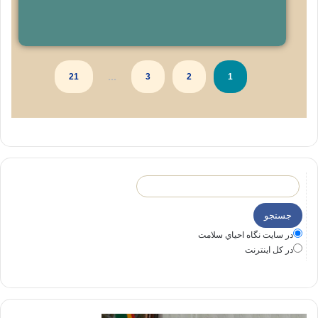
...
21
3
2
1
در سايت نگاه احياي سلامت
در كل اينترنت