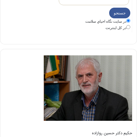
در سايت نگاه احياي سلامت
در كل اينترنت
حکیم دکتر حسین روازاده