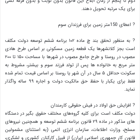
دوم تا پنجم از زمان ابلاغ این قانون بدون نوبت و بدون قرعه کشی
برای یک مرتبه تحویل دهند.
? اعطای 150متر زمین برای فرزندان سوم
? به منظور تحقق بند چ ماده ۱۰۲ برنامه ششم توسعه دولت مکلف
است بجز کلانشهرها یک قطعه زمین مسکونی بر اساس طرح هادی
مصوب در روستا و طرح جامع مصوب در شهرها با مساحت ۱۵۰ تا ۲۰۰
متر مربع به خانواده ها پس از تولد فرزند سوم و بیشتر، مشروط به
سکونت حداقل ۵ سال در آن شهر یا روستا بر اساس قیمت تمام شده
فقط برای یکبار با حفظ حق مالکیت دولت و اجاره ۹۹ ساله واگذار
نماید.
? افزایش حق اولاد در فیش حقوقی کارمندان
دولت مکلف است برای کلیه گروه‌های مختلف حقوق بگیر در دستگاه
های مذکور در ماده ۲۹ قانون برنامه ششم توسعه و همچنین نیروهای
مسلح، وزارت اطلاعات، سازمان انرژی اتمی (به استثنای مشمولین
قانون کار جمهوری اسلامی ایران) از قبیل کارکنان کشوری و لشکری،