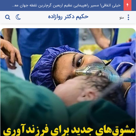
خیلی اتفاقی! مسیر راهپیمایی عظیم اربعین گرم‌ترین نقطه جهان معرفی می‌شود!
حکیم دکتر روازاده
تغییر
جس
منو
پوسته
برا