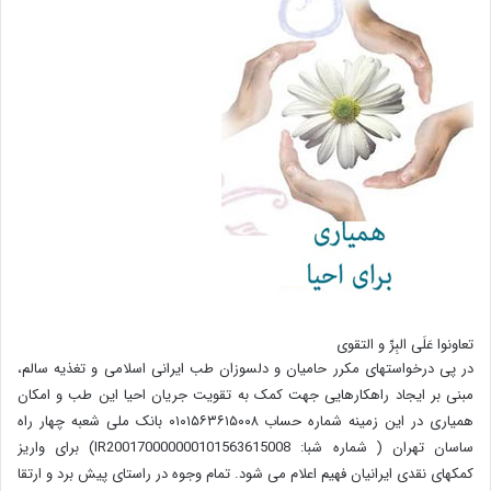
تعاونوا عَلَی البِرِّ و التقوی
در پی درخواستهای مکرر حامیان و دلسوزان طب ایرانی اسلامی و تغذیه سالم،
مبنی بر ایجاد راهکارهایی جهت کمک به تقویت جریان احیا این طب و امکان
همیاری در این زمینه شماره حساب ۰۱۰۱۵۶۳۶۱۵۰۰۸ بانک ملی شعبه چهار راه
ساسان تهران ( شماره شبا: IR200170000000101563615008) برای واریز
کمکهای نقدی ایرانیان فهیم اعلام می شود. تمام وجوه در راستای پیش برد و ارتقا