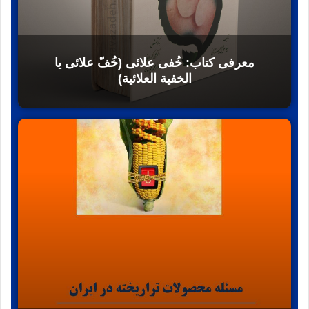
معرفی کتاب: خُفى علائى (خُفّ علائى يا
الخفية العلائية)