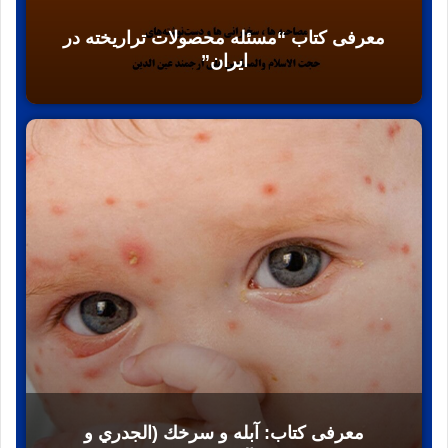
معرفی کتاب “مسئله محصولات تراریخته در
ایران”
معرفی کتاب: آبله و سرخك (الجدري و