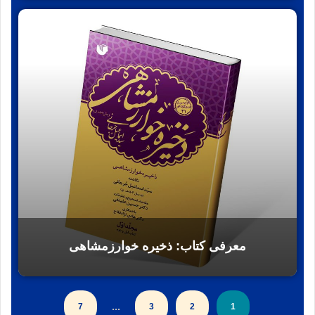
معرفی کتاب: ذخيره خوارزمشاهى‏
...
7
3
2
1