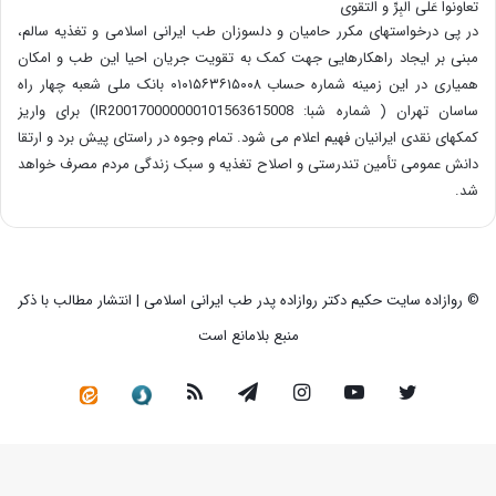
تعاونوا عَلَی البِرِّ و التقوی
در پی درخواستهای مکرر حامیان و دلسوزان طب ایرانی اسلامی و تغذیه سالم،
مبنی بر ایجاد راهکارهایی جهت کمک به تقویت جریان احیا این طب و امکان
همیاری در این زمینه شماره حساب ۰۱۰۱۵۶۳۶۱۵۰۰۸ بانک ملی شعبه چهار راه
ساسان تهران ( شماره شبا: IR200170000000101563615008) برای واریز
کمکهای نقدی ایرانیان فهیم اعلام می شود. تمام وجوه در راستای پیش برد و ارتقا
دانش عمومی تأمین تندرستی و اصلاح تغذیه و سبک زندگی مردم مصرف خواهد
شد.
© روازاده سایت حکیم دکتر روازاده پدر طب ایرانی اسلامی | انتشار مطالب با ذکر
منبع بلامانع است