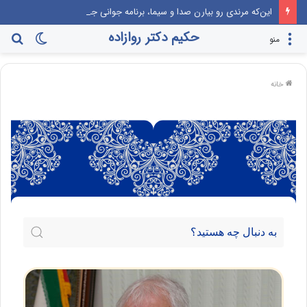
این‌که مرندی رو بیارن صدا‌ و سیما، برنامه جوانی جمعیت، درست مثل این می‌مونه که صدام رو دعوت کنن راهیان نور!
حکیم دکتر روازاده
منو
خانه