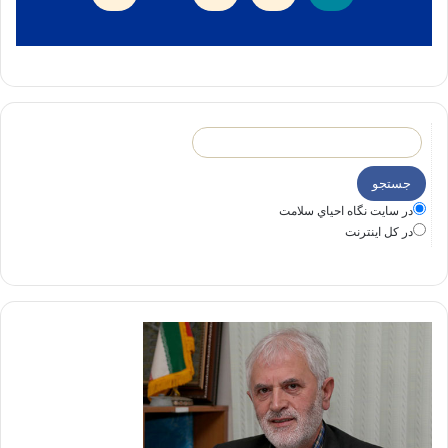
در سايت نگاه احياي سلامت
در كل اينترنت