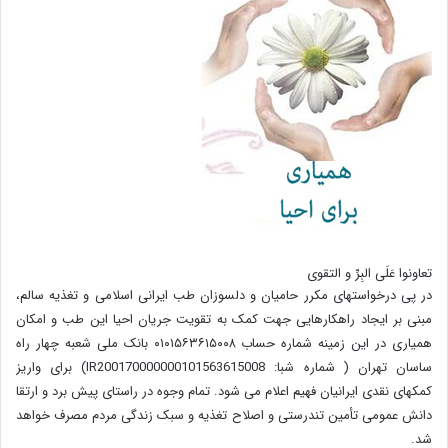
تعاونوا عَلَی البِرِّ و التقوی
در پی درخواستهای مکرر حامیان و دلسوزان طب ایرانی اسلامی و تغذیه سالم،
مبنی بر ایجاد راهکارهایی جهت کمک به تقویت جریان احیا این طب و امکان
همیاری در این زمینه شماره حساب ۰۱۰۱۵۶۳۶۱۵۰۰۸ بانک ملی شعبه چهار راه
ساسان تهران ( شماره شبا: IR200170000000101563615008) برای واریز
کمکهای نقدی ایرانیان فهیم اعلام می شود. تمام وجوه در راستای پیش برد و ارتقا
دانش عمومی تأمین تندرستی و اصلاح تغذیه و سبک زندگی مردم مصرف خواهد
شد.