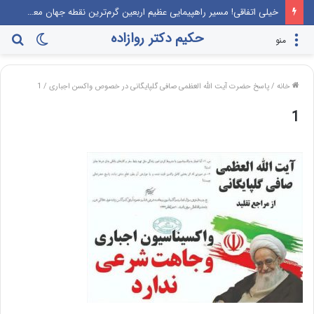
خیلی اتفاقی! مسیر راهپیمایی عظیم اربعین گرم‌ترین نقطه جهان معرفی می‌شود!
حکیم دکتر روازاده
تغییر
جس
منو
پوسته
برا
خانه
/
پاسخ حضرت آیت الله العظمی صافی گلپایگانی در خصوص واکسن اجباری
/
1
1