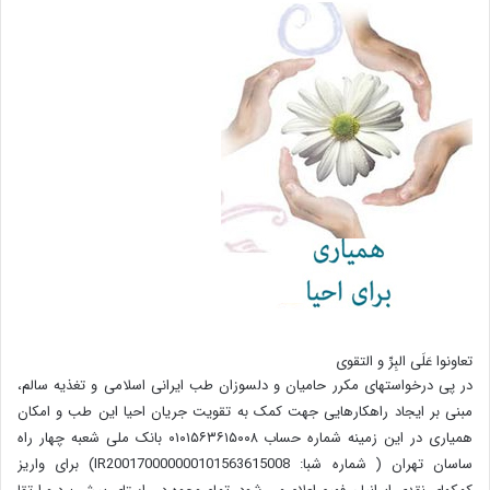
تعاونوا عَلَی البِرِّ و التقوی
در پی درخواستهای مکرر حامیان و دلسوزان طب ایرانی اسلامی و تغذیه سالم،
مبنی بر ایجاد راهکارهایی جهت کمک به تقویت جریان احیا این طب و امکان
همیاری در این زمینه شماره حساب ۰۱۰۱۵۶۳۶۱۵۰۰۸ بانک ملی شعبه چهار راه
ساسان تهران ( شماره شبا: IR200170000000101563615008) برای واریز