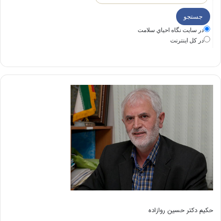
در سايت نگاه احياي سلامت
در كل اينترنت
حکیم دکتر حسین روازاده