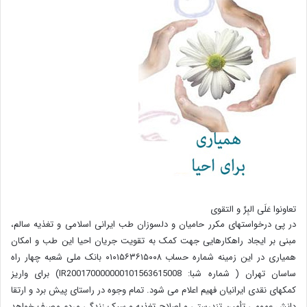
تعاونوا عَلَی البِرِّ و التقوی
در پی درخواستهای مکرر حامیان و دلسوزان طب ایرانی اسلامی و تغذیه سالم،
مبنی بر ایجاد راهکارهایی جهت کمک به تقویت جریان احیا این طب و امکان
همیاری در این زمینه شماره حساب ۰۱۰۱۵۶۳۶۱۵۰۰۸ بانک ملی شعبه چهار راه
ساسان تهران ( شماره شبا: IR200170000000101563615008) برای واریز
کمکهای نقدی ایرانیان فهیم اعلام می شود. تمام وجوه در راستای پیش برد و ارتقا
دانش عمومی تأمین تندرستی و اصلاح تغذیه و سبک زندگی مردم مصرف خواهد