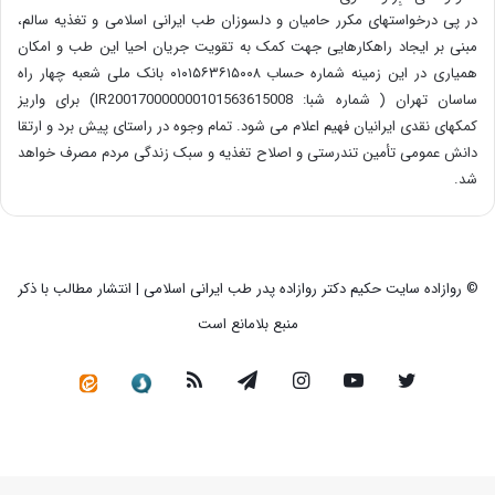
در پی درخواستهای مکرر حامیان و دلسوزان طب ایرانی اسلامی و تغذیه سالم،
مبنی بر ایجاد راهکارهایی جهت کمک به تقویت جریان احیا این طب و امکان
همیاری در این زمینه شماره حساب ۰۱۰۱۵۶۳۶۱۵۰۰۸ بانک ملی شعبه چهار راه
ساسان تهران ( شماره شبا: IR200170000000101563615008) برای واریز
کمکهای نقدی ایرانیان فهیم اعلام می شود. تمام وجوه در راستای پیش برد و ارتقا
دانش عمومی تأمین تندرستی و اصلاح تغذیه و سبک زندگی مردم مصرف خواهد
شد.
© روازاده سایت حکیم دکتر روازاده پدر طب ایرانی اسلامی | انتشار مطالب با ذکر
منبع بلامانع است
توییتر
یوتیوب
اینستاگرام
تلگرام
خوراک
سروش
کانال
رسمی
در