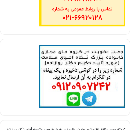
*نکته مهم: منافع اقتصادی سایت های زیر به هیچ وجه متوجه آقای دکتر روازاده