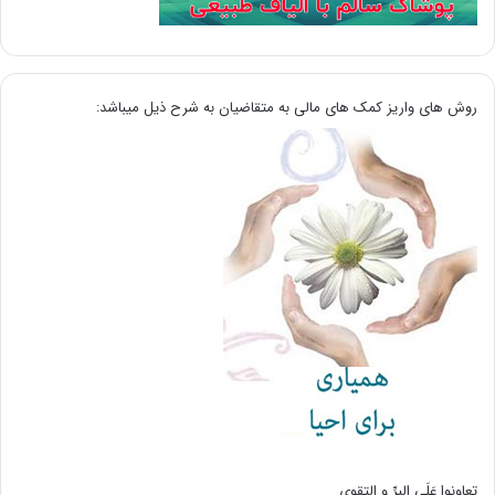
روش های واریز کمک های مالی به متقاضیان به شرح ذیل میباشد:
تعاونوا عَلَی البِرِّ و التقوی