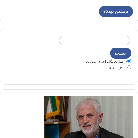
در سايت نگاه احياي سلامت
در كل اينترنت