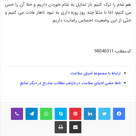
هم شام را ترک کنیم باز تمایل به شام خوردن داریم و خلا آن را حس
می کنیم؛ امّا با مثلاً چند روز روزه داری به نبود ناهار عادت می کنیم و
حتّی از این وضعیت احساس رضایت داریم.
کدمطلب:98040311
ارتباط با مجموعه احیای سلامت
خط مشی احیای سلامت در بازنشر مطالب مندرج در دیگر منابع
فیس بوک
توییتر
لینکدین
‫پین‌ترست
اسکایپ
واتس آپ
تلگرام
وایبر
اشتراک گذاری از طریق ایمیل
چاپ