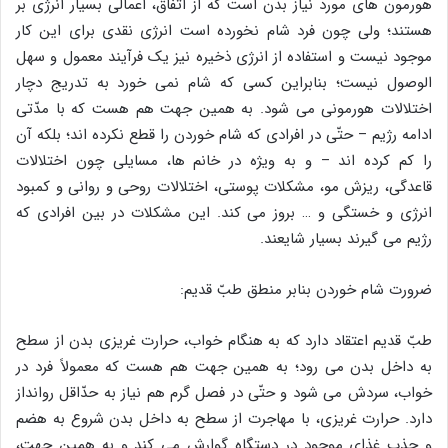
هورمون های مورد نیاز بدن است که از اتّفاق، اعمالی بسیار انرژی بر
هستند؛ ولی چون فرد شام نخورده است انرژی نقدی برای این کار
موجود نیست و استفاده از انرژی ذخیره نیز یک فرآیند معمول و سهل
الوصول نیست؛ بنابراین کسی که شام نمی خورد به تدریج دچار
اختلالات هورمونی می شود. به همین جهت هم هست که با مدّتی
ادامه رژیم – حتّی در افرادی که شام خوردن را قطع نکرده اند؛ بلکه آن
را کم کرده اند – و به ویژه در خانم ها، مسایلی چون اختلالات
قاعدگی، ریزش مو، مشکلات پوستی، اختلالات روحی و روانی و کمبود
انرژی و خستگی و … بروز می کند. این مشکلات در بین افرادی که
رژیم می گیرند بسیار شایعند.
ضرورت شام خوردن بنابر منطق طبّ قدیم:
طبّ قدیم اعتقاد دارد که به هنگام خواب، حرارت غریزی بدن از سطح
به داخل بدن می رود؛ به همین جهت هم هست که معمولاً فرد در
خواب، سردش می شود و حتّی در فصل گرم هم نیاز به حدّاقل روانداز
دارد. حرارت غریزی، با مهاجرت از سطح به داخل بدن شروع به هضم
و جذب غذای موجود در دستگاه گوارش می کند و به همین جهت،