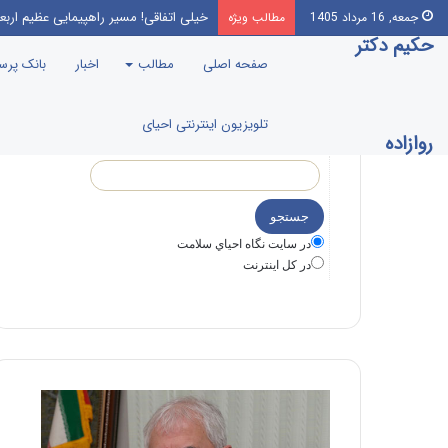
خیلی اتفاقی! مسیر راهپیمایی عظیم اربع
جمعه, 16 مرداد 1405
مطالب ویژه
حکیم دکتر
صفحه اصلی
مطالب
اخبار
بانک پر
تلویزیون اینترنتی احیای
روازاده
در سايت نگاه احياي سلامت
در كل اينترنت