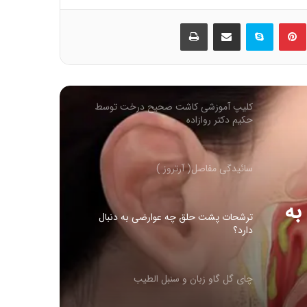
ین
‫پین‌ترست
اسکایپ
اشتراک گذاری از طریق ایمیل
چاپ
کلیپ آموزشی کاشت صحیح درخت توسط
حکیم دکتر روازاده
کلیپ آموزشی کاشت صحیح درخت توسط
حکیم دکتر روازاده
سائیدگی مفاصل( آرتروز )
به
ترشحات پشت حلق چه عوارضی به دنبال
دارد؟
چای گل گاو زبان و سنبل الطیب