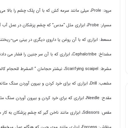
مرود: Prole، میلی مانند سرمه کش که با آن پلک چشم را بالا می¬زدند.
مسپار: Probe، ابزاری مثل “مدس” که چشم پزشکان در عمل آب آوردن به کار می¬بردند.
مسعط: ابزاری که با آن روغن یا داروی دیگری در بینی می¬ریختن
مشداخ: Cephalotribe، ابزاری که با آن سر جنین را فشار می دادند.
مشرط: Scarifying scaipel، نیشتر حجامان ” المشرط للحجام کالمبضع للفصاد” مقدمه الادب زمخشری
مشعب: Drill، ابزاری که برای خرد کردن و بیرون آوردن سنگ مثانه به کار می بردند.
مقدح: Needle، ابزاری که برای خرد کردن و بیرون آوردن سنگ مثانه به کار می¬برند.
مقص: Sdissors، ابزاری مانند ناخن گیر که چشم پزشکان به کار می¬بردند.
منقاش: Fprceps، ابزاری مانند موی چین که هنگام عمل میخوقه از آن استفاده می کردند.