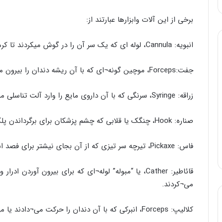
برخی از این آلات وابزارها عبارتند از:
انبویه: Cannula، لوله ای که یک سر آن را در گوش میکردند تا کرمی که در گوش رفته بیرون کشند.
جفت:Forceps، موچین گونه¬ای که با آن ریشه دندان را بیرون می¬کشیدند.
زراقه: Syringe، سرنگی که با آن داروی مایع را وارد آلت تناسلی مرد می¬کردند تا مثانه را درمان کنند.
صناره: Hook، چنگک یا قلابی که چشم پزشکان برای برگرداندن پلک چشم به کار می¬برند.
فاس: Pickaxe، تیرچه سر تیزی که از آن بجای نیشتر برای فصد استفاده می¬کردند.
قائاطیر: Cather، یا “مبوله” لوله¬ای که برای بیرون آور
می¬کردند.
کلالیپ: Forceps، انبرکی که با آن دندان را حرکت می¬دادند یا می¬کشیدند، کلبتین.