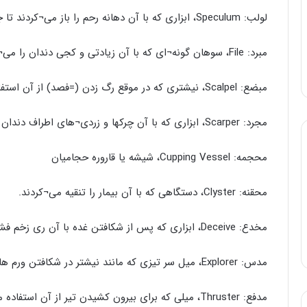
لولب: Speculum، ابزاری که با آن دهانه رحم را باز می¬کردند تا جنین را بیرون کشند.
مبرد: File، سوهان گونه¬ای که با آن زیادتی و کجی دندان را می¬تراشیدند.
مبضع: Scalpel، نیشتری که در موقع رگ زدن (=فصد) از آن استفاده ی¬کردند.
مجرد: Scarper، ابزاری که با آن چرکها و زردی¬های اطراف دندان را پاک می¬کردند.
محجمه: Cupping Vessel، شیشه یا قاروره حجامیان
محقنه: Clyster، دستگاهی که با آن بیمار را تنقیه می¬کردند.
مخدع: Deceive، ابزاری که پس از شکافتن غده با آن ری زخم فشار می¬دادند.
مدس: Explorer، میل سر تیزی که مانند نیشتر در شکافتن ورم ها و غده ها به کار می برند.
مدفع: Thruster، میلی که برای بیرون کشیدن تیر از آن استفاده می¬کردند.