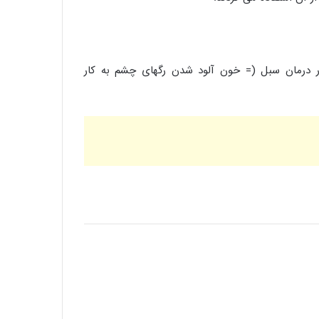
چشم پزشکان در درمان سبل (= خون آلود شدن رگهای چشم به کار
کم وزنی کودکان
روش های به دست آوردن کود
درمان جوش های روی سر