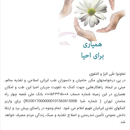
تعاونوا عَلَی البِرِّ و التقوی
در پی درخواستهای مکرر حامیان و دلسوزان طب ایرانی اسلامی و تغذیه سالم،
مبنی بر ایجاد راهکارهایی جهت کمک به تقویت جریان احیا این طب و امکان
همیاری در این زمینه شماره حساب ۰۱۰۱۵۶۳۶۱۵۰۰۸ بانک ملی شعبه چهار راه
ساسان تهران ( شماره شبا: IR200170000000101563615008) برای واریز
کمکهای نقدی ایرانیان فهیم اعلام می شود. تمام وجوه در راستای پیش برد و ارتقا
دانش عمومی تأمین تندرستی و اصلاح تغذیه و سبک زندگی مردم مصرف خواهد
شد.