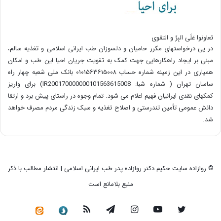
تعاونوا عَلَی البِرِّ و التقوی
در پی درخواستهای مکرر حامیان و دلسوزان طب ایرانی اسلامی و تغذیه سالم،
مبنی بر ایجاد راهکارهایی جهت کمک به تقویت جریان احیا این طب و امکان
همیاری در این زمینه شماره حساب ۰۱۰۱۵۶۳۶۱۵۰۰۸ بانک ملی شعبه چهار راه
ساسان تهران ( شماره شبا: IR200170000000101563615008) برای واریز
کمکهای نقدی ایرانیان فهیم اعلام می شود. تمام وجوه در راستای پیش برد و ارتقا
دانش عمومی تأمین تندرستی و اصلاح تغذیه و سبک زندگی مردم مصرف خواهد
شد.
© روازاده سایت حکیم دکتر روازاده پدر طب ایرانی اسلامی | انتشار مطالب با ذکر
منبع بلامانع است
توییتر
یوتیوب
اینستاگرام
تلگرام
خوراک
سروش
کانال