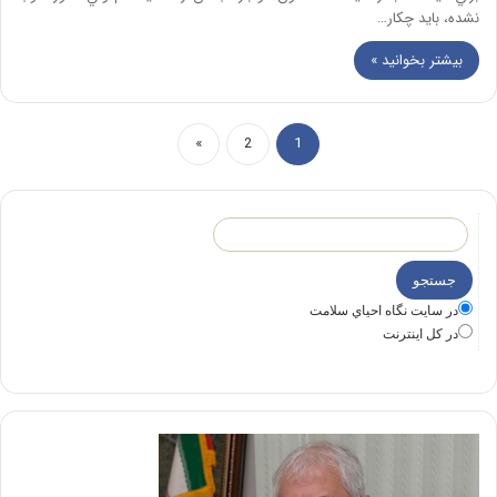
نشده، بايد چكار…
بیشتر بخوانید »
»
2
1
در سايت نگاه احياي سلامت
در كل اينترنت