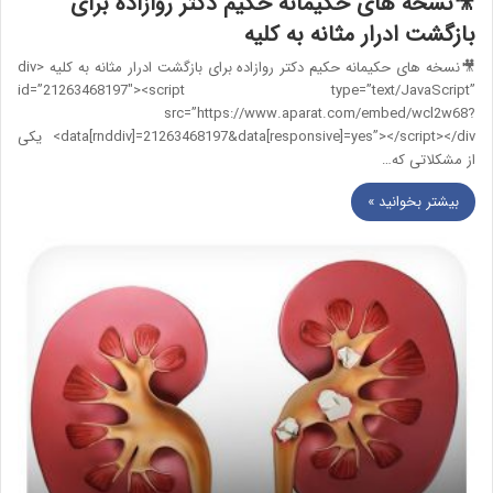
🎥نسخه های حکیمانه حکیم دکتر روازاده برای
بازگشت ادرار مثانه به کلیه
🎥نسخه های حکیمانه حکیم دکتر روازاده برای بازگشت ادرار مثانه به کلیه <div
id=”21263468197″><script type=”text/JavaScript”
src=”https://www.aparat.com/embed/wcl2w68?
data[rnddiv]=21263468197&data[responsive]=yes”></script></div> یکی
از مشکلاتی که…
بیشتر بخوانید »