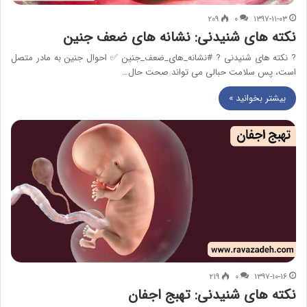
۲۰۹
۰
۱۳۹۷-۱۱-۰۳
نکته های شنیدنی: نشانه های ضعف جنین
? نکته های شنیدنی ? #نشانه_های_ضعف_جنین ✅ احوال جنین به مادر متصل
است، پس سلامت حبالی می تواند صحت حال…
بیشتر بخوانید »
۲۱۹
۰
۱۳۹۷-۱۰-۱۶
نکته های شنیدنی: تهبج اجفان