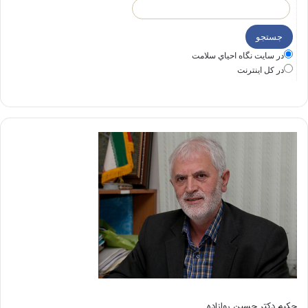
در سايت نگاه احياي سلامت
در كل اينترنت
حکیم دکتر حسین روازاده