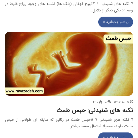
? نکته های شنیدنی ? #تهبج_اجفان (پلک ها) نشانه های وجود ریاح غلیظ در
رحم ✅ یکی دیگر از دلایل…
بیشتر بخوانید »
۴۹۰
۰
۱۳۹۷-۱۰-۱۵
نکته های شنیدنی: حبس طمث
? نکته های شنیدنی ? #حبس_طمث در زنانی که سابقه ای طولانی از حبس
طمث دارند، معمولا احتمال سقط بیشتر…
بیشتر بخوانید »