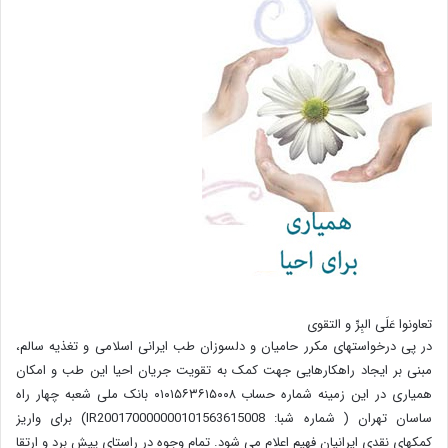
تعاونوا عَلَی البِرِّ و التقوی
در پی درخواستهای مکرر حامیان و دلسوزان طب ایرانی اسلامی و تغذیه سالم،
مبنی بر ایجاد راهکارهایی جهت کمک به تقویت جریان احیا این طب و امکان
همیاری در این زمینه شماره حساب ۰۱۰۱۵۶۳۶۱۵۰۰۸ بانک ملی شعبه چهار راه
ساسان تهران ( شماره شبا: IR200170000000101563615008) برای واریز
کمکهای نقدی ایرانیان فهیم اعلام می شود. تمام وجوه در راستای پیش برد و ارتقا