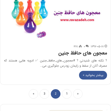
۳۸۱
۰
۱۳۹۷-۰۵-۱۸
معجون های حافظ جنین
? نکته های شنیدنی ? #معجون_های_حافظ_جنین ✅ ادویه هایی هستند که
مصرف آنان از سقط و زایمان زودرس جلوگیری می…
بیشتر بخوانید »
»
3
2
1
«