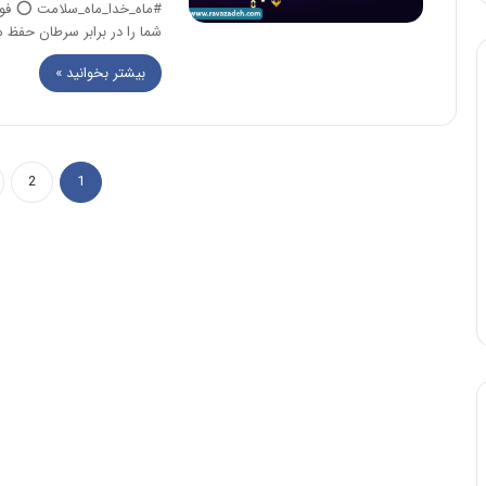
شما را در برابر سرطان حفظ میکند g-like
بیشتر بخوانید »
2
1