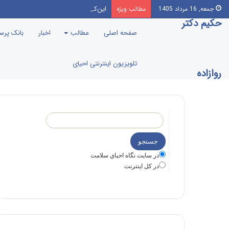
این‌که مرندی رو بیارن صدا‌ و سیما، بر
جمعه, 16 مرداد 1405
مطالب ویژه
حکیم دکتر
صفحه اصلی
مطالب
اخبار
بانک پر
تلویزیون اینترنتی احیای
روازاده
در سايت نگاه احياي سلامت
در كل اينترنت