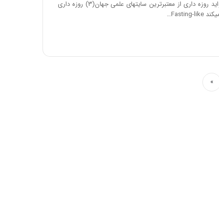
#ماه_خدا_ماه_سلامت ⭕ فواید روزه داری از معتبرترین سایتهای علمی جهان(۳) روزه داری
Fastin…
»