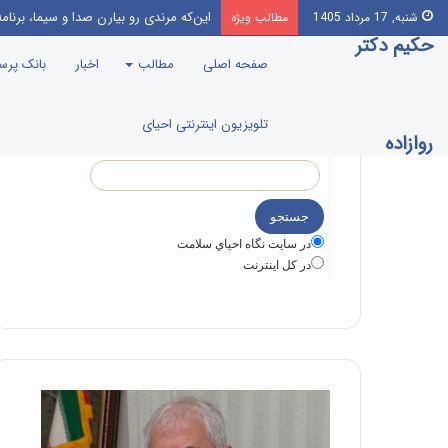
این‌که مرندی رو بیارن صدا‌ و سیما، برن
شنبه, 17 مرداد 1405
مطالب ویژه
حکیم دکتر
صفحه اصلی
مطالب
اخبار
بانک پر
تلویزیون اینترنتی احیای
روازاده
در سايت نگاه احياي سلامت
در كل اينترنت