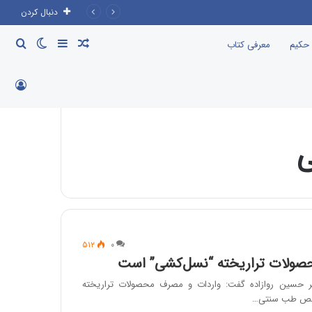
دنبال کردن
نوشته
سایدبار
تغییر
جست
 حکیم
معرفی کتاب
تصادفی
پوسته
برای
ورود
ی
۵۱۲
۰
صولات تراریخته “نسل‌کشی” است
ر حسین روازاده گفت: واردات و مصرف محصولات تراریخته
صص طب سنتی…