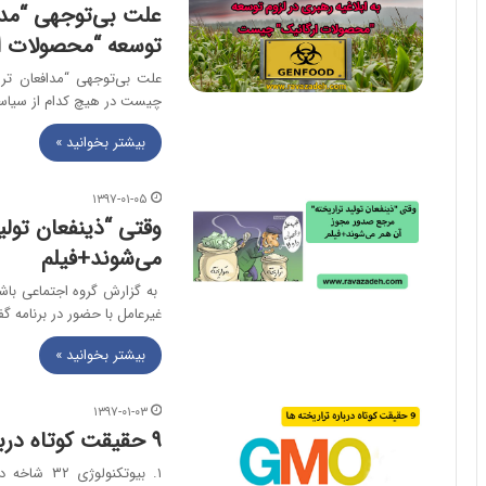
علت بی‌توجهی “مداف
توسعه “محصولات 
علت بی‌توجهی “مدافعان ترا
چیست در هیچ کدام از سیاست
بیشتر بخوانید »
۱۳۹۷-۰۱-۰۵
وقتی “ذینفعان تول
می‌شوند+فیلم
به گزارش گروه اجتماعی باشگا
غیرعامل با حضور در برنامه گ
بیشتر بخوانید »
۱۳۹۷-۰۱-۰۳
۹ حقیقت کوتاه درباره تراریخته ها
۱. بیوتکنو