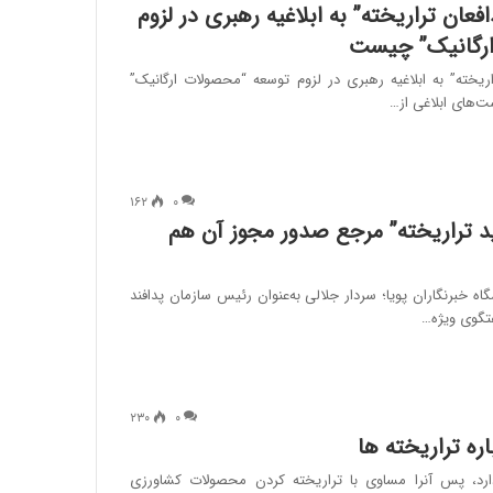
عان تراریخته” به ابلاغیه رهبری در لزوم
ارگانیک” چیست
ریخته” به ابلاغیه رهبری در لزوم توسعه “محصولات ارگانیک”
‌های ابلاغی از…
۱۶۲
۰
ید تراریخته” مرجع صدور مجوز آن هم
ه خبرنگاران پویا؛ سردار جلالی به‌عنوان رئیس سازمان پدافند
فتگوی ویژه…
۲۳۰
۰
لوژی ۳۲ شاخه دارد، پس آنرا مساوی با تراریخته کردن محصولات کشاورزی