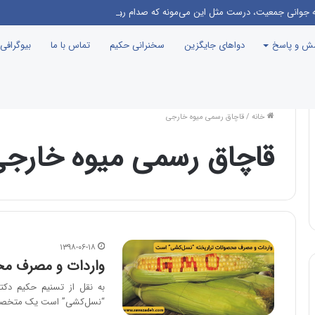
امه جوانی جمعیت، درست مثل این می‌مونه که صدام رو دعوت کنن راهیان نور!
سش و پاسخ
دواهای جایگزین
سخنرانی حکیم
تماس با ما
بیوگرافی
خانه
/
قاچاق رسمی میوه خارجی
قاچاق رسمی میوه خارج
۱۳۹۸-۰۶-۱۸
واردات و مصرف مح
به نقل از تسنیم حکیم دکت
“نسل‌کشی” است یک متخ