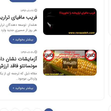
۱۳۹۶-۰۸-۲۷
فریب مافیای تراریخ
هشدار: توسعه دهندگان ترار
هر روز از مسیری جدید وارد
بیشتر بخوانید »
۱۳۹۶-۰۷-۳۰
آزمایشات نشان داد
مونسانتو فاقد ارز
مقاله ذیل که ترجمه ای از 
وارداتی موجود…
بیشتر بخوانید »