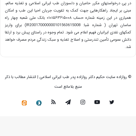
در پی درخواستهای مکرر حامیان و دلسوزان طب ایرانی اسلامی و تغذیه سالم،
مبنی بر ایجاد راهکارهایی جهت کمک به تقویت جریان احیا این طب و امکان
همیاری در این زمینه شماره حساب ۰۱۰۱۵۶۳۶۱۵۰۰۸ بانک ملی شعبه چهار راه
ساسان تهران ( شماره شبا: IR200170000000101563615008) برای واریز
کمکهای نقدی ایرانیان فهیم اعلام می شود. تمام وجوه در راستای پیش برد و ارتقا
دانش عمومی تأمین تندرستی و اصلاح تغذیه و سبک زندگی مردم مصرف خواهد
شد.
© روازاده سایت حکیم دکتر روازاده پدر طب ایرانی اسلامی | انتشار مطالب با ذکر
منبع بلامانع است
توییتر
یوتیوب
اینستاگرام
تلگرام
خوراک
سروش
کانال
رسمی
در