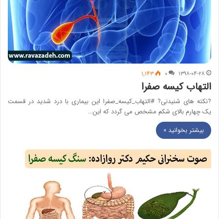
۱,۱۴۳
۰
۱۳۹۸-۰۴-۲۸
التهاب کیسه صفرا
?نکته های شنیدنی? #التهاب_کیسه_صفرا این بیماری با درد شدید در قسمت
یک چهارم بالای شکم مشخص می گردد که این…
بیشتر بخوانید »