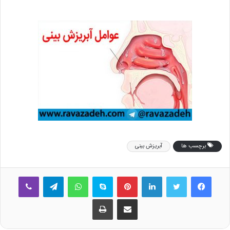
برچسب ها
آبریزش بینی
فیس بوک
توییتر
لینکدین
‫پین‌ترست
اسکایپ
واتس آپ
تلگرام
وایبر
اشتراک گذاری از طریق ایمیل
چاپ