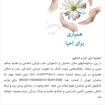
تعاونوا عَلَی البِرِّ و التقوی
در پی درخواستهای مکرر حامیان و دلسوزان طب ایرانی اسلامی و تغذیه سالم،
مبنی بر ایجاد راهکارهایی جهت کمک به تقویت جریان احیا این طب و امکان
همیاری در این زمینه شماره حساب ۰۱۰۱۵۶۳۶۱۵۰۰۸ بانک ملی شعبه چهار راه
ساسان تهران ( شماره شبا: IR200170000000101563615008) برای واریز
کمکهای نقدی ایرانیان فهیم اعلام می شود. تمام وجوه در راستای پیش برد و ارتقا
دانش عمومی تأمین تندرستی و اصلاح تغذیه و سبک زندگی مردم مصرف خواهد
شد.