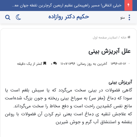
خیلی اتفاقی! مسیر راهپیمایی عظیم اربعین گرم‌ترین نقطه جهان معرفی می‌شود!
حکیم دکتر روازاده
تغییر
جس
منو
پوسته
برا
خانه
/
اسلایدر صفحه اول
علل آبریزش بینی
۱۳۹۶-۰۷-۱۲
آخرین به روز رسانی: ۱۳۹۶-۰۷-۱۱
۰
کمتر از یک دقیقه
آبریزش بینی
گاهی فضولات در بینی سخت می‌گردد که‌ یا سببش‌ بلغم است یا
سودا که دِماغ (مغز سر) به سوراخ بینی ریخته و جون بزرگ شده‌است
مانع نفس کشیدین راحت است و دفع مخاط را سخت می‌گرداند.
که‌ علاجش‌ تنقیه ی دِماغ است یعنی‌ نرم کردن آن فضولات با روغن
بنفشه و استنشاق آب گرم و جوش شیرین