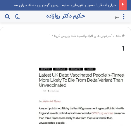
خیلی اتفاقی! مسیر راهپیمایی عظیم اربعین گرم‌ترین نقطه جهان معرفی می‌شود!
حکیم دکتر روازاده
تغییر
جس
منو
پوسته
برا
خانه
/
آمار فوتی های افراد واکسینه شده ویروس کرونا
/
1
1