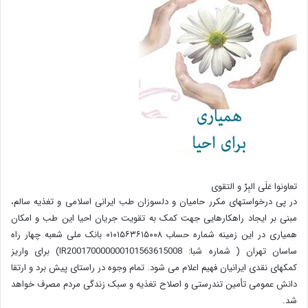
تعاونوا عَلَی البِرِّ و التقوی
در پی درخواستهای مکرر حامیان و دلسوزان طب ایرانی اسلامی و تغذیه سالم،
مبنی بر ایجاد راهکارهایی جهت کمک به تقویت جریان احیا این طب و امکان
همیاری در این زمینه شماره حساب ۰۱۰۱۵۶۳۶۱۵۰۰۸ بانک ملی شعبه چهار راه
ساسان تهران ( شماره شبا: IR200170000000101563615008) برای واریز
کمکهای نقدی ایرانیان فهیم اعلام می شود. تمام وجوه در راستای پیش برد و ارتقا
دانش عمومی تأمین تندرستی و اصلاح تغذیه و سبک زندگی مردم مصرف خواهد
شد.