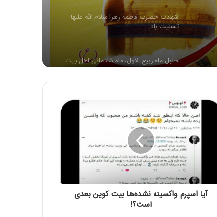
حلول ماه ربیع الاول، ماه شادمانی اهل بیت
علیهم السلام مبارک باد
اربعین حسینی تسلیت باد
شهادت رئیس مذهب تشیع امام جعفر صادق
علیه السلام تسلیت باد
آیا می دانید که سیزده بدر روز جشن یهود به
مناسبت کشتار 500 هزار ایرانی است!
۱۲ فروردین روز جمهوری اسلامی ایران مبارک
باد
آیا اسپرم واکسینه نشده‌ها بیت کوین بعدی
است؟!