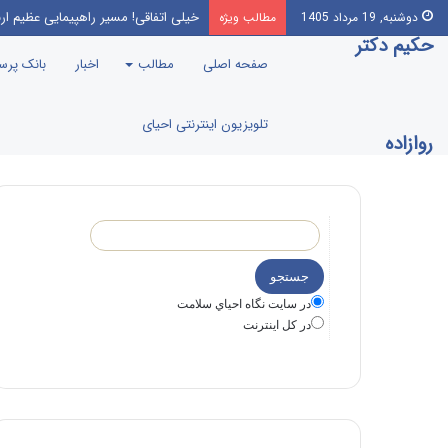
این‌که مرندی رو بیارن صدا‌ و سیما، 
دوشنبه, 19 مرداد 1405
مطالب ویژه
حکیم دکتر
صفحه اصلی
مطالب
اخبار
بانک پر
تلویزیون اینترنتی احیای
روازاده
در سايت نگاه احياي سلامت
در كل اينترنت