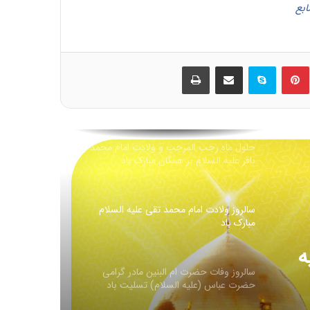
ابع
۱۲ فروردین روز جمهوری اسلامی ایران مبارک
باد
ین
‫پین‌ترست
اسکایپ
اشتراک گذاری از طریق ایمیل
چاپ
حلول ماه رجب المرجب و ولادت امام محمد
باقر علیه السلام بر همگان مبارک باد
سالروز ولادت امام محمد تقی عليه السلام
مبارک باد
سالروز وفات حضرت ام البنین مادر گرامی
حضرت عباس (علیه السلام) تسلیت باد
ر
شهادت حضرت فاطمه زهرا سلام الله علیها
)
تسلیت باد