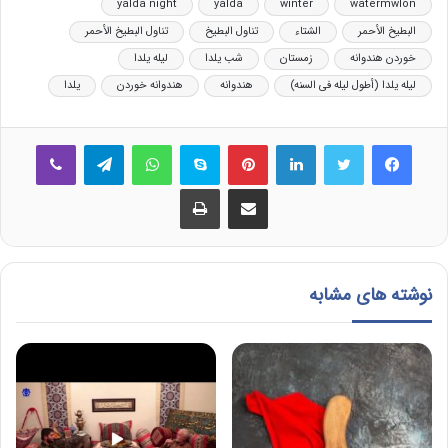
yalda night
yalda
winter
watermwlon
البطیخ الأحمر
الشتاء
تناول البطیخ
تناول البطیخ الأحمر
خوردن هندوانه
زمستان
شب یلدا
لیله یلدا
لیله یلدا (أطول لیله فی السنه)
هندوانه
هندوانه خوردن
یلدا
فیس بوک
توییتر
لینکدین
‫پین‌ترست
اسکایپ
واتس آپ
تلگرام
وایبر
اشتراک گذاری از طریق ایمیل
چاپ
نوشته های مشابه