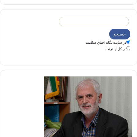
در سايت نگاه احياي سلامت
در كل اينترنت