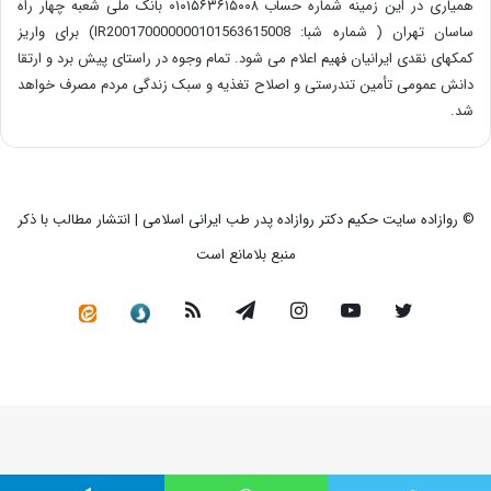
همیاری در این زمینه شماره حساب ۰۱۰۱۵۶۳۶۱۵۰۰۸ بانک ملی شعبه چهار راه
ساسان تهران ( شماره شبا: IR200170000000101563615008) برای واریز
کمکهای نقدی ایرانیان فهیم اعلام می شود. تمام وجوه در راستای پیش برد و ارتقا
دانش عمومی تأمین تندرستی و اصلاح تغذیه و سبک زندگی مردم مصرف خواهد
شد.
© روازاده سایت حکیم دکتر روازاده پدر طب ایرانی اسلامی | انتشار مطالب با ذکر
منبع بلامانع است
توییتر
یوتیوب
اینستاگرام
تلگرام
خوراک
سروش
کانال
رسمی
در
ایتا