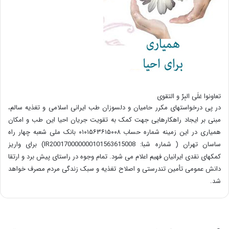
تعاونوا عَلَی البِرِّ و التقوی
در پی درخواستهای مکرر حامیان و دلسوزان طب ایرانی اسلامی و تغذیه سالم،
مبنی بر ایجاد راهکارهایی جهت کمک به تقویت جریان احیا این طب و امکان
همیاری در این زمینه شماره حساب ۰۱۰۱۵۶۳۶۱۵۰۰۸ بانک ملی شعبه چهار راه
ساسان تهران ( شماره شبا: IR200170000000101563615008) برای واریز
کمکهای نقدی ایرانیان فهیم اعلام می شود. تمام وجوه در راستای پیش برد و ارتقا
دانش عمومی تأمین تندرستی و اصلاح تغذیه و سبک زندگی مردم مصرف خواهد
شد.