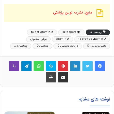
منبع: نشریه نوین پزشکی
برچسب ها
osteoporosis
to get vitamin D
to provide vitamin D
vitamin D
پوکی استخوان
تامین ویتامین D
دریافت ویتامین D
ویتامین D
ویتامین دی
فیس بوک
توییتر
لینکدین
‫پین‌ترست
اسکایپ
واتس آپ
تلگرام
وایبر
اشتراک گذاری از طریق ایمیل
چاپ
نوشته های مشابه