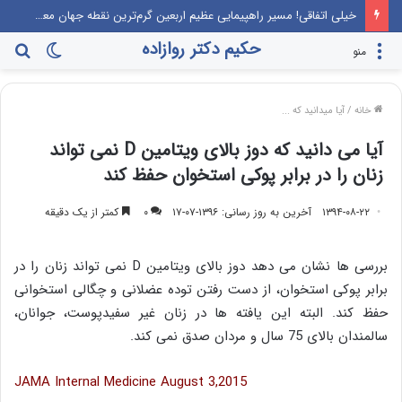
خیلی اتفاقی! مسیر راهپیمایی عظیم اربعین گرم‌ترین نقطه جهان معرفی می‌شود!
حکیم دکتر روازاده
تغییر
جس
منو
پوسته
برا
خانه
/
آیا میدانید که ...
آیا می دانید که دوز بالای ویتامین D نمی تواند
زنان را در برابر پوکی استخوان حفظ کند
۱۳۹۴-۰۸-۲۲
آخرین به روز رسانی: ۱۳۹۶-۰۷-۱۷
۰
کمتر از یک دقیقه
بررسی ها نشان می دهد دوز بالای ویتامین D نمی تواند زنان را در
برابر پوکی استخوان، از دست رفتن توده عضلانی و چگالی استخوانی
حفظ کند. البته این یافته ها در زنان غیر سفیدپوست، جوانان،
سالمندان بالای 75 سال و مردان صدق نمی کند.
JAMA Internal Medicine August 3,2015