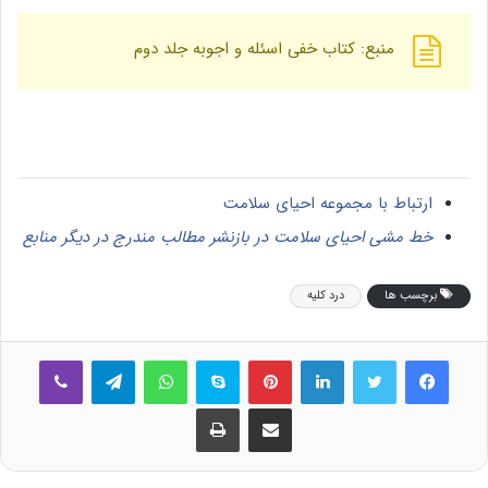
منبع: کتاب خفی اسئله و اجوبه جلد دوم
ارتباط با مجموعه احیای سلامت
خط مشی احیای سلامت در بازنشر مطالب مندرج در دیگر منابع
برچسب ها
درد کلیه
فیس بوک
توییتر
لینکدین
‫پین‌ترست
اسکایپ
واتس آپ
تلگرام
وایبر
اشتراک گذاری از طریق ایمیل
چاپ