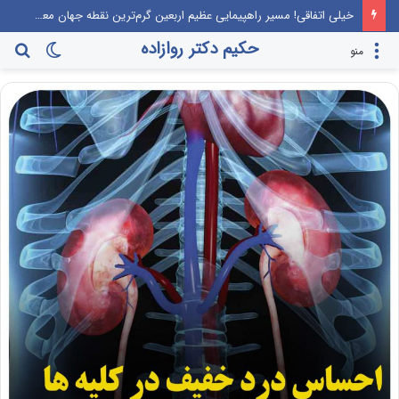
خیلی اتفاقی! مسیر راهپیمایی عظیم اربعین گرم‌ترین نقطه جهان معرفی می‌شود!
حکیم دکتر روازاده
تغییر
جس
منو
پوسته
برا