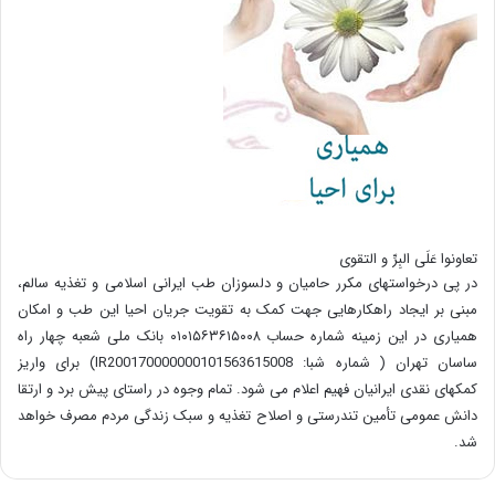
تعاونوا عَلَی البِرِّ و التقوی
در پی درخواستهای مکرر حامیان و دلسوزان طب ایرانی اسلامی و تغذیه سالم،
مبنی بر ایجاد راهکارهایی جهت کمک به تقویت جریان احیا این طب و امکان
همیاری در این زمینه شماره حساب ۰۱۰۱۵۶۳۶۱۵۰۰۸ بانک ملی شعبه چهار راه
ساسان تهران ( شماره شبا: IR200170000000101563615008) برای واریز
کمکهای نقدی ایرانیان فهیم اعلام می شود. تمام وجوه در راستای پیش برد و ارتقا
دانش عمومی تأمین تندرستی و اصلاح تغذیه و سبک زندگی مردم مصرف خواهد
شد.