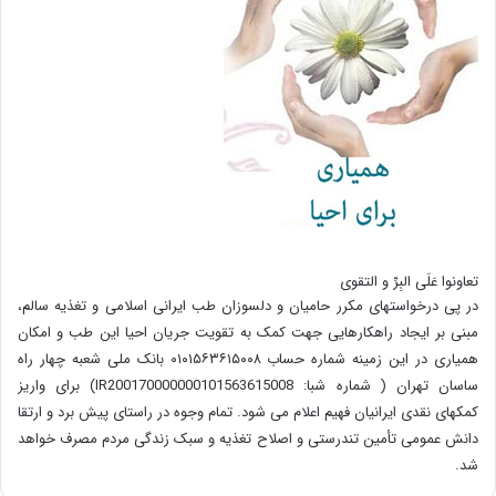
تعاونوا عَلَی البِرِّ و التقوی
در پی درخواستهای مکرر حامیان و دلسوزان طب ایرانی اسلامی و تغذیه سالم،
مبنی بر ایجاد راهکارهایی جهت کمک به تقویت جریان احیا این طب و امکان
همیاری در این زمینه شماره حساب ۰۱۰۱۵۶۳۶۱۵۰۰۸ بانک ملی شعبه چهار راه
ساسان تهران ( شماره شبا: IR200170000000101563615008) برای واریز
کمکهای نقدی ایرانیان فهیم اعلام می شود. تمام وجوه در راستای پیش برد و ارتقا
دانش عمومی تأمین تندرستی و اصلاح تغذیه و سبک زندگی مردم مصرف خواهد
شد.