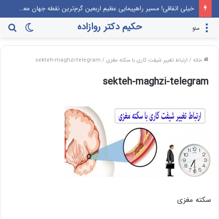
خیلی اتفاقی! مسیر راهپیمایی عظیم اربعین گرم‌ترین نقطه جهان معرفی می‌شود!
حکیم دکتر روازاده
تغییر
جس
منو
پوسته
برا
خانه
/
ارتباط تغییر شیفت کاری با سکته مغزی
/
sekteh-maghzi-telegram
sekteh-maghzi-telegram
سکته مغزی