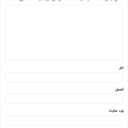
د
ی
د
گ
ا
ه
*
نام
ایمیل
وب‌ سایت