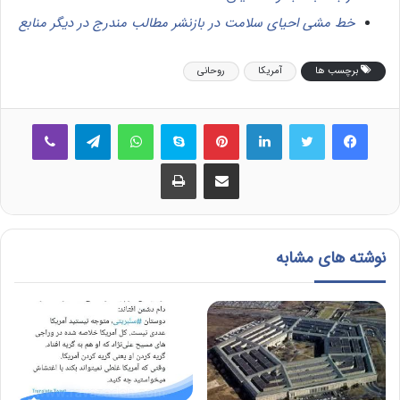
خط مشی احیای سلامت در بازنشر مطالب مندرج در دیگر منابع
برچسب ها
آمریکا
روحانی
فیس بوک
توییتر
لینکدین
‫پین‌ترست
اسکایپ
واتس آپ
تلگرام
وایبر
اشتراک گذاری از طریق ایمیل
چاپ
نوشته های مشابه