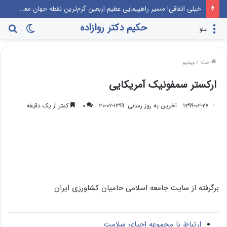
خیلی اتفاقی! مسیر راهپیمایی عظیم اربعین گرم‌ترین نقطه جهان معرفی می‌شود!
حکیم دکتر روازاده
تغییر
جس
منو
پوسته
برا
خانه
/
ویدیو
ارکستر سمفونیک آمریکایی
۱۳۹۹-۰۲-۲۷
آخرین به روز رسانی: ۱۳۹۹-۰۲-۳۰
۰
کمتر از یک دقیقه
برگرفته از سایت جامعه اسلامی حامیان کشاورزی ایران
ارتباط با مجموعه احیای سلامت