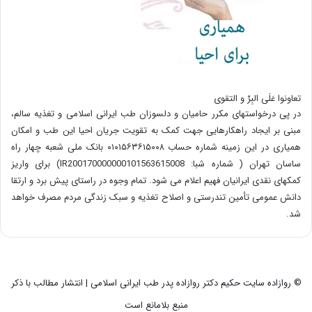
تعاونوا عَلَی البِرِّ و التقوی
در پی درخواستهای مکرر حامیان و دلسوزان طب ایرانی اسلامی و تغذیه سالم،
مبنی بر ایجاد راهکارهایی جهت کمک به تقویت جریان احیا این طب و امکان
همیاری در این زمینه شماره حساب ۰۱۰۱۵۶۳۶۱۵۰۰۸ بانک ملی شعبه چهار راه
ساسان تهران ( شماره شبا: IR200170000000101563615008) برای واریز
کمکهای نقدی ایرانیان فهیم اعلام می شود. تمام وجوه در راستای پیش برد و ارتقا
دانش عمومی تأمین تندرستی و اصلاح تغذیه و سبک زندگی مردم مصرف خواهد
شد.
© روازاده سایت حکیم دکتر روازاده پدر طب ایرانی اسلامی | انتشار مطالب با ذکر
منبع بلامانع است