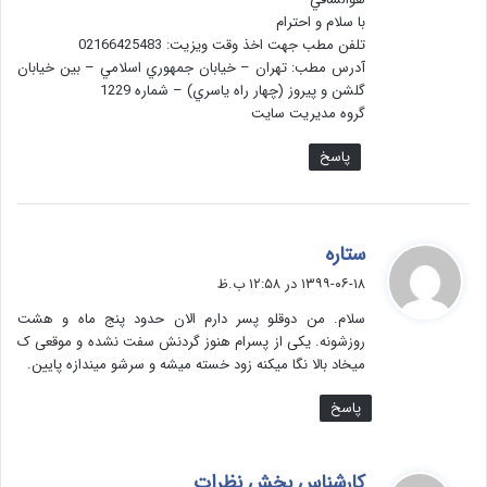
:
با سلام و احترام
تلفن مطب جهت اخذ وقت ويزيت: 02166425483
آدرس مطب: تهران – خيابان جمهوري اسلامي – بين خيابان
گلشن و پيروز (چهار راه ياسري) – شماره 1229
گروه مدیریت سایت
پاسخ
گ
ستاره
ف
۱۳۹۹-۰۶-۱۸ در ۱۲:۵۸ ب.ظ
ت
سلام. من دوقلو پسر دارم الان حدود پنج ماه و هشت
:
روزشونه. یکی از پسرام هنوز گردنش سفت نشده و موقعی ک
میخاد بالا نگا میکنه زود خسته میشه و سرشو میندازه پایین.
پاسخ
گ
کارشناس بخش نظرات