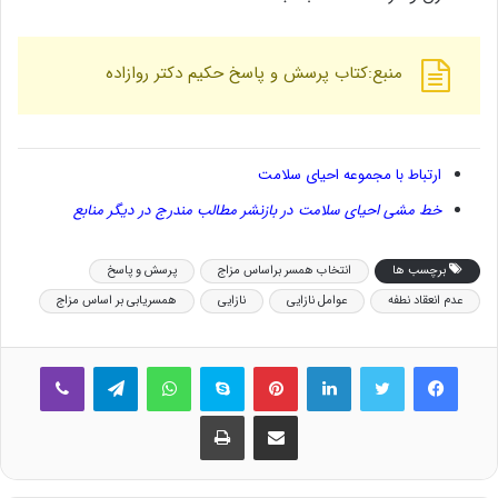
منبع:کتاب پرسش و پاسخ حکیم دکتر روازاده
ارتباط با مجموعه احیای سلامت
خط مشی احیای سلامت در بازنشر مطالب مندرج در دیگر منابع
برچسب ها
انتخاب همسر براساس مزاج
پرسش و پاسخ
عدم انعقاد نطفه
عوامل نازایی
نازایی
همسریابی بر اساس مزاج
فیس بوک
توییتر
لینکدین
‫پین‌ترست
اسکایپ
واتس آپ
تلگرام
وایبر
اشتراک گذاری از طریق ایمیل
چاپ