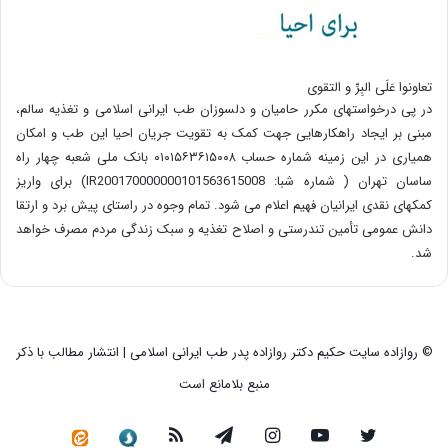
تعاونوا عَلَی البِرِّ و التقوی
در پی درخواستهای مکرر حامیان و دلسوزان طب ایرانی اسلامی و تغذیه سالم،
مبنی بر ایجاد راهکارهایی جهت کمک به تقویت جریان احیا این طب و امکان
همیاری در این زمینه شماره حساب ۰۱۰۱۵۶۳۶۱۵۰۰۸ بانک ملی شعبه چهار راه
ساسان تهران ( شماره شبا: IR200170000000101563615008) برای واریز
کمکهای نقدی ایرانیان فهیم اعلام می شود. تمام وجوه در راستای پیش برد و ارتقا
دانش عمومی تأمین تندرستی و اصلاح تغذیه و سبک زندگی مردم مصرف خواهد
شد.
© روازاده سایت حکیم دکتر روازاده پدر طب ایرانی اسلامی | انتشار مطالب با ذکر
منبع بلامانع است
توییتر
یوتیوب
اینستاگرام
تلگرام
خوراک
سروش
کانال