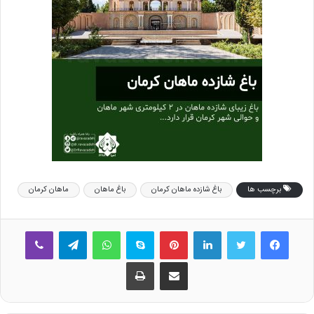
برچسب ها
باغ شازده ماهان کرمان
باغ ماهان
ماهان کرمان
فیس بوک
توییتر
لینکدین
‫پین‌ترست
اسکایپ
واتس آپ
تلگرام
وایبر
اشتراک گذاری از طریق ایمیل
چاپ