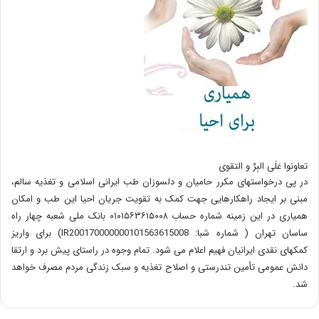
تعاونوا عَلَی البِرِّ و التقوی
در پی درخواستهای مکرر حامیان و دلسوزان طب ایرانی اسلامی و تغذیه سالم،
مبنی بر ایجاد راهکارهایی جهت کمک به تقویت جریان احیا این طب و امکان
همیاری در این زمینه شماره حساب ۰۱۰۱۵۶۳۶۱۵۰۰۸ بانک ملی شعبه چهار راه
ساسان تهران ( شماره شبا: IR200170000000101563615008) برای واریز
کمکهای نقدی ایرانیان فهیم اعلام می شود. تمام وجوه در راستای پیش برد و ارتقا
دانش عمومی تأمین تندرستی و اصلاح تغذیه و سبک زندگی مردم مصرف خواهد
شد.