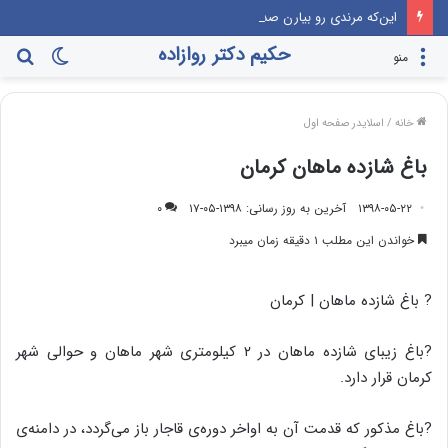
این‌که مرندی رو بیارن صدا‌ و سیما، برنامه جوانی جمعیت، درست مثل این می‌مونه که صدام رو دعوت کنن راهیان نور!
حکیم دکتر روازاده
تغییر
جس
منو
پوسته
برا
خانه
/
اسلایدر صفحه اول
باغ شازده ماهان کرمان
۱۳۹۸-۰۵-۲۲
آخرین به روز رسانی: ۱۳۹۸-۰۵-۱۷
۰
خواندن این مطلب ۱ دقیقه زمان میبرد
? باغ شازده ماهان | کرمان
?باغ زیبای شازده ماهان در ۲ کیلومتری شهر ماهان و حوالی شهر
کرمان قرار دارد.
?باغ مذکور که قدمت آن به اواخر دوره‌ی قاجار باز می‌گردد، در دامنه‌ی