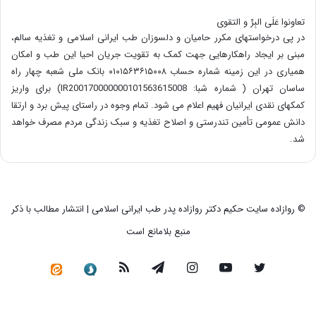
تعاونوا عَلَی البِرِّ و التقوی
در پی درخواستهای مکرر حامیان و دلسوزان طب ایرانی اسلامی و تغذیه سالم،
مبنی بر ایجاد راهکارهایی جهت کمک به تقویت جریان احیا این طب و امکان
همیاری در این زمینه شماره حساب ۰۱۰۱۵۶۳۶۱۵۰۰۸ بانک ملی شعبه چهار راه
ساسان تهران ( شماره شبا: IR200170000000101563615008) برای واریز
کمکهای نقدی ایرانیان فهیم اعلام می شود. تمام وجوه در راستای پیش برد و ارتقا
دانش عمومی تأمین تندرستی و اصلاح تغذیه و سبک زندگی مردم مصرف خواهد
شد.
© روازاده سایت حکیم دکتر روازاده پدر طب ایرانی اسلامی | انتشار مطالب با ذکر
منبع بلامانع است
توییتر
یوتیوب
اینستاگرام
تلگرام
خوراک
سروش
کانال
رسمی