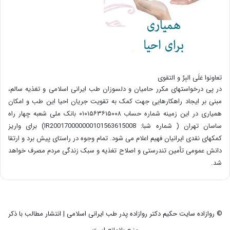
تعاونوا عَلَی البِرِّ و التقوی
در پی درخواستهای مکرر حامیان و دلسوزان طب ایرانی اسلامی و تغذیه سالم،
مبنی بر ایجاد راهکارهایی جهت کمک به تقویت جریان احیا این طب و امکان
همیاری در این زمینه شماره حساب ۰۱۰۱۵۶۳۶۱۵۰۰۸ بانک ملی شعبه چهار راه
ساسان تهران ( شماره شبا: IR200170000000101563615008) برای واریز
کمکهای نقدی ایرانیان فهیم اعلام می شود. تمام وجوه در راستای پیش برد و ارتقا
دانش عمومی تأمین تندرستی و اصلاح تغذیه و سبک زندگی مردم مصرف خواهد
شد.
© روازاده سایت حکیم دکتر روازاده پدر طب ایرانی اسلامی | انتشار مطالب با ذکر