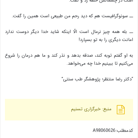
اشک در چشمانش حلقه زد و گفت:
ــ سونوگرافیست هم که دید رحم من طبیعی است همین را گفت.
ــ بله همه چیز نرمال است الّا اینکه شاید خدا دیگر دوست ندارد
امانت دیگری را به تو بسپارد!
به او گفتم توبه کند، صدقه بدهد و نذر کند و ما هم درمان را شروع
می‌کنیم تا ببینیم خدا چه می‌خواهد.
“دکتر رضا منتظر؛ پژوهشگر طب سنتی”
منبع: خبرگزاری تسنیم
کدمطلب:A98060626