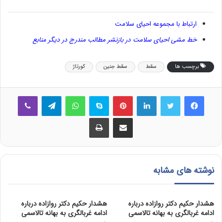
ارتباط با مجموعه احیای سلامت
خط مشی احیای سلامت در بازنشر مطالب مندرج در دیگر منابع
برچسب ها
سقط
سقط جنین
کورتاژ
فیس بوک
توییتر
لینکدین
‫پین‌ترست
اسکایپ
واتس آپ
تلگرام
وایبر
اشتراک گذاری از طریق ایمیل
چاپ
نوشته های مشابه
هشدار حکیم دکتر روازاده درباره
هشدار حکیم دکتر روازاده درباره
ادامه غربالگری به بهانه تالاسمی
ادامه غربالگری به بهانه تالاسمی