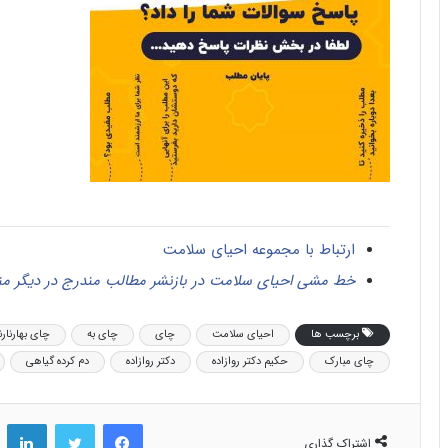
ارتباط با مجموعه احیای سلامت
خط مشی احیای سلامت در بازنشر مطالب مندرج در دیگر من
برچسب ها
احیای سلامت
چای
چای به
چای بهارنارن
چای مبارک
حکیم دکتر روازاده
دکتر روازاده
دم کرده گیاهی
فیس بوک
توییتر
لینکد
اشتراک گذاری