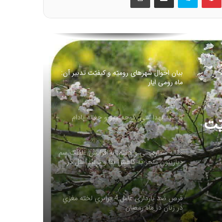
بیان احوال شهرهای رومیّه و کیفیّت تدبیر آن:
ماه رومی ایار
توصیه بهداشتی: گوجه سبز و چغاله بادام
مقاله شماره سی و هفتم: با افزایش غلظت سم
دیازینون منجر به کاهش بقا و تولید مثل در
له
همه نسل ها می شود
قرص ضد بارداری عامل 4 برابري لخته‌ مغزي
در زنان در ماه رمضان
ّت
روغن زیتون غذای معروف پیامبران