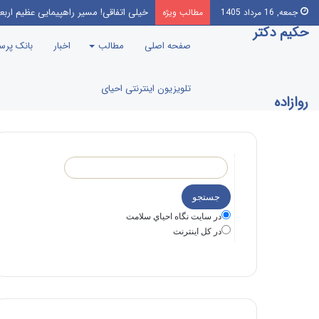
خیلی اتفاقی! مسیر راهپیمایی عظیم اربع
جمعه, 16 مرداد 1405
مطالب ویژه
حکیم دکتر
صفحه اصلی
مطالب
اخبار
بانک پر
تلویزیون اینترنتی احیای
روازاده
در سايت نگاه احياي سلامت
در كل اينترنت