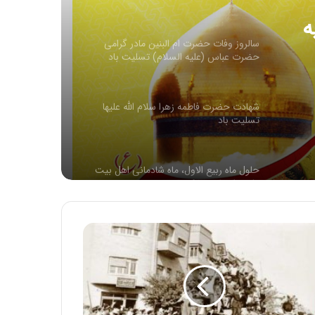
ه
سالروز وفات حضرت ام البنین مادر گرامی
حضرت عباس (علیه السلام) تسلیت باد
شهادت حضرت فاطمه زهرا سلام الله علیها
تسلیت باد
حلول ماه ربیع الاول، ماه شادمانی اهل بیت
علیهم السلام مبارک باد
اربعین حسینی تسلیت باد
بیان احوال شهرهای رومیّه و کیفیّت تدبیر آن:
ماه رومی ایار