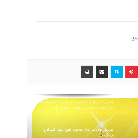
شهادت رئیس مذهب تشیع امام جعفر صادق
علیه السلام تسلیت باد
ابع
آیا می دانید که سیزده بدر روز جشن یهود به
مناسبت کشتار 500 هزار ایرانی است!
ین
‫پین‌ترست
اسکایپ
اشتراک گذاری از طریق ایمیل
چاپ
۱۲ فروردین روز جمهوری اسلامی ایران مبارک
باد
حلول ماه رجب المرجب و ولادت امام محمد
باقر علیه السلام بر همگان مبارک باد
سالروز ولادت امام محمد تقی عليه السلام
مبارک باد