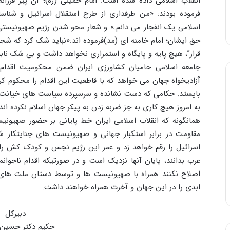
انقلاب اسلامی داده شده است. امام خمینی (ره)؛ آن پیر فرزان
فرموده بودند: «من طرفداری از طرح استقلال اسرائیل و شناسا
اسلامی یک انفجار می دانم.» و شعار محو شدن رژیم صهیونیستی ا
حق ایشان؛ امام خامنه ای (مد)فرموده اند:«نباید شک کرد که شج
قرار”، هیچ پایه و پایگاه و استمراری نخواهد داشت و بی شک ناب
جامعه اسلامی حامیان کشاورزی ایران ضمن محکومیت اقدام 
آزادیخواه جهان می خواهد که با قاطعیت این اقدام را محکوم کرده
بایستد. حکامی که دست نشانده و سرسپرده سیاست های خیانت با
به امروز هیچ کاری به جز ضربه زدن به پیکر جهان اسلام نکرده اند.
همانگونه که انقلاب اسلامی ایران خط پایانی بر حضور صهیونی
مقاومت در برابر استکبار جهانی و صهیونیست های جنایتکار 
اسرائیل را رقم خواهد زد و عمر این رژیم نجس و کودک کش را پ
عرب بدانند، پایان آنها نزدیک است و در صورتیکه اقدام ناجوا
اصلاح نکنند همراه با صهیونیست ها و توسط دستان ملت های آ
ابدی را در این جهان و آخرت همراه خواهند داشت.
دبیرکل
حکیم دکتر حسین ر