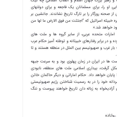
ه و رهبر بزرگ جهان اسلام و انقلاب اسلامی چه نیک
یی او را، برای مسلمانان یک فاجعه و برای دولتهای
ز صحنه روزگار را بر تارگ تاریخ نشاندند. جانشین بر
ره خبیثه اسرائیل که “اجتثت من فوق الارض ما لها من
ود خواهد شد.»
امارات متحده عربی، از سایر گروه ها و ملت های
 و در برابر رفتارهای خبیثانه و توطئه آمیز حکام عرب
ر غرب و صهیونیسم بین الملل در منطقه هستند و تا
ست ها در ایران در زمان پهلوی بود و به سرعت جبهه
شکل گرفت، بیداری اسلامی ملت های منطقه، نابودی
ایان خواهد داد. حکام اماراتی و دیگر حاکمان خائن
نمردانه خود را در به رسمیت شناختن رژیم صهیونیستی
زادیخواه به زباله دان تاریخ خواهند پیوست و ننگ
وازاده