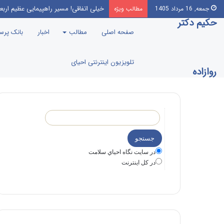
خیلی اتفاقی! مسیر راهپیمایی عظیم اربع
جمعه, 16 مرداد 1405
مطالب ویژه
حکیم دکتر
صفحه اصلی
مطالب
اخبار
بانک پر
تلویزیون اینترنتی احیای
روازاده
در سايت نگاه احياي سلامت
در كل اينترنت