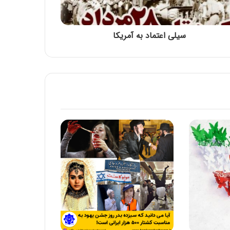
شهادت رئیس مذهب تشیع امام جعفر صادق
علیه السلام تسلیت باد
سیلی اعتماد به آمریکا
آیا می دانید که سیزده بدر روز جشن یهود به
مناسبت کشتار 500 هزار ایرانی است!
۱۲ فروردین روز جمهوری اسلامی ایران مبارک
باد
حلول ماه رجب المرجب و ولادت امام محمد
باقر علیه السلام بر همگان مبارک باد
سالروز ولادت امام محمد تقی عليه السلام
مبارک باد