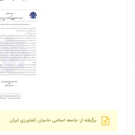
برگرفته از: جامعه اسلامی حامیان کشاورزی ایرا