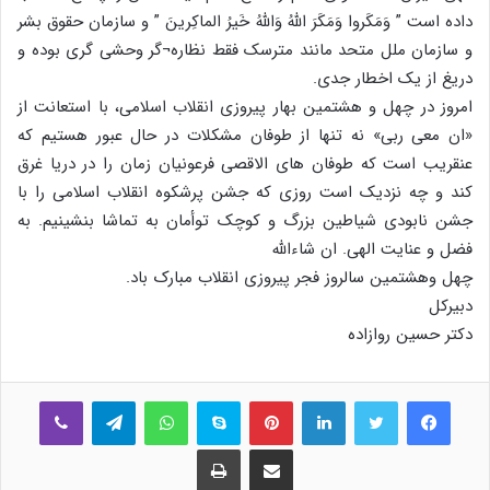
داده است ” وَمَكَروا وَمَكَرَ اللَّهُ وَاللَّهُ خَيرُ الماكِرينَ ” و سازمان حقوق بشر
و سازمان ملل متحد مانند مترسک فقط نظاره¬گر وحشی گری بوده و
دریغ از یک اخطار جدی.
امروز در چهل و هشتمین بهار پیروزی انقلاب اسلامی، با استعانت از
«ان معی ربی» نه تنها از طوفان مشکلات در حال عبور هستیم که
عنقریب است که طوفان های الاقصی فرعونیان زمان را در دریا غرق
کند و چه نزدیک است روزی که جشن پرشکوه انقلاب اسلامی را با
جشن نابودی شیاطین بزرگ و کوچک توأمان به تماشا بنشینیم. به
فضل و عنایت الهی. ان شاءالله
چهل وهشتمین سالروز فجر پیروزی انقلاب مبارک باد.
دبیرکل
دکتر حسین روازاده
فیس بوک
توییتر
لینکدین
‫پین‌ترست
اسکایپ
واتس آپ
تلگرام
وایبر
اشتراک گذاری از طریق ایمیل
چاپ