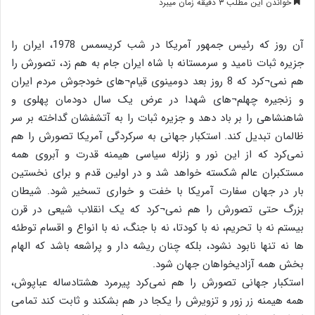
خواندن این مطلب ۳ دقیقه زمان میبرد
آن روز که رئیس جمهور آمریکا در شب کریسمس 1978، ایران را
جزیره ثبات نامید و سرمستانه با شاه ایران جام به هم زد، تصورش را
هم نمی¬کرد که 8 روز بعد دومینوی قیام¬های خودجوش مردم ایران
و زنجیره چهلم¬های شهدا در عرض یک سال دودمان پهلوی و
شاهنشاهی را بر باد دهد و جزیره ثبات را به آتشفشان گداخته بر سر
ظالمان تبدیل کند. استکبار جهانی به سرکردگی آمریکا تصورش را هم
نمی‌کرد که از این نور و زلزله سیاسی هیمنه قدرت و آبروی همه
مستکبران عالم شکسته خواهد شد و در اولین قدم و برای نخستین
بار در جهان سفارت آمریکا با خفت و خواری تسخیر شود. شیطان
بزرگ حتی تصورش را هم نمی¬کرد که یک انقلاب شیعی در قرن
بیستم نه با تحریم، نه با کودتا، نه با جنگ، نه با انواع و اقسام توطئه
ها نه تنها نابود نشود، بلکه چنان ریشه دار و پراشعه باشد که الهام
بخش همه آزادیخواهان جهان شود.
استکبار جهانی تصورش را هم نمی‌کرد پیرمرد هشتادساله عباپوش،
همه هیمنه زر زور و تزویرش را یکجا در هم بشکند و ثابت کند تمامی