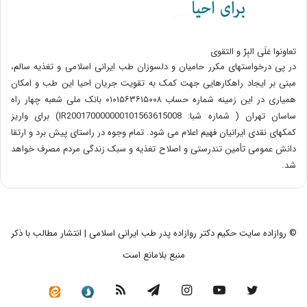
تعاونوا عَلَی البِرِّ و التقوی
در پی درخواستهای مکرر حامیان و دلسوزان طب ایرانی اسلامی و تغذیه سالم،
مبنی بر ایجاد راهکارهایی جهت کمک به تقویت جریان احیا این طب و امکان
همیاری در این زمینه شماره حساب ۰۱۰۱۵۶۳۶۱۵۰۰۸ بانک ملی شعبه چهار راه
ساسان تهران ( شماره شبا: IR200170000000101563615008) برای واریز
کمکهای نقدی ایرانیان فهیم اعلام می شود. تمام وجوه در راستای پیش برد و ارتقا
دانش عمومی تأمین تندرستی و اصلاح تغذیه و سبک زندگی مردم مصرف خواهد
شد.
© روازاده سایت حکیم دکتر روازاده پدر طب ایرانی اسلامی | انتشار مطالب با ذکر
منبع بلامانع است
توییتر
یوتیوب
اینستاگرام
تلگرام
خوراک
سروش
کانال