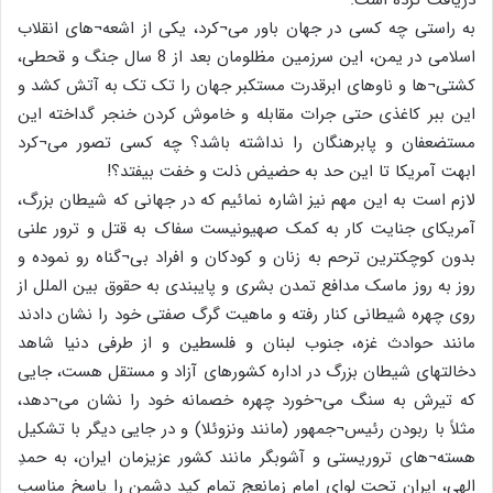
به راستی چه کسی در جهان باور می¬کرد، یکی از اشعه¬های انقلاب
اسلامی در یمن، این سرزمین مظلومان بعد از 8 سال جنگ و قحطی،
کشتی¬ها و ناوهای ابرقدرت مستکبر جهان را تک تک به آتش کشد و
این ببر کاغذی حتی جرات مقابله و خاموش کردن خنجر گداخته این
مستضعفان و پابرهنگان را نداشته باشد؟ چه کسی تصور می¬کرد
ابهت آمریکا تا این حد به حضیض ذلت و خفت بیفتد؟!
لازم است به این مهم نیز اشاره نمائیم که در جهانی که شیطان بزرگ،
آمریکای جنایت کار به کمک صهیونیست سفاک به قتل و ترور علنی
بدون کوچکترین ترحم به زنان و کودکان و افراد بی¬گناه رو نموده و
روز به روز ماسک مدافع تمدن بشری و پایبندی به حقوق بین الملل از
روی چهره شیطانی کنار رفته و ماهیت گرگ صفتی خود را نشان دادند
مانند حوادث غزه، جنوب لبنان و فلسطین و از طرفی دنیا شاهد
دخالتهای شیطان بزرگ در اداره کشورهای آزاد و مستقل هست، جایی
که تیرش به سنگ می¬خورد چهره خصمانه خود را نشان می¬دهد،
مثلاً با ربودن رئیس¬جمهور (مانند ونزوئلا) و در جایی دیگر با تشکیل
هسته¬های تروریستی و آشوبگر مانند کشور عزیزمان ایران، به حمدِ
الهی، ایران تحت لوای امام زمانعج تمام کید دشمن را پاسخ مناسب