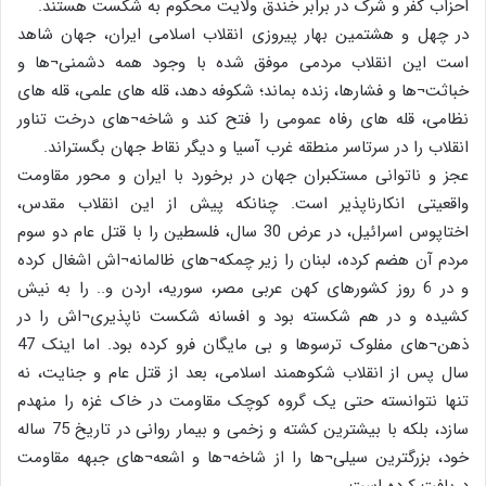
احزاب کفر و شرک در برابر خندق ولایت محکوم به شکست هستند.
در چهل و هشتمین بهار پیروزی انقلاب اسلامی ایران، جهان شاهد
است این انقلاب مردمی موفق شده با وجود همه دشمنی¬ها و
خباثت¬ها و فشارها، زنده بماند؛ شکوفه دهد، قله های علمی، قله های
نظامی، قله های رفاه عمومی را فتح کند و شاخه¬های درخت تناور
انقلاب را در سرتاسر منطقه غرب آسیا و دیگر نقاط جهان بگستراند.
عجز و ناتوانی مستکبران جهان در برخورد با ایران و محور مقاومت
واقعیتی انکارناپذیر است. چنانکه پیش از این انقلاب مقدس،
اختاپوس اسرائیل، در عرض 30 سال، فلسطین را با قتل عام دو سوم
مردم آن هضم کرده، لبنان را زیر چمکه¬های ظالمانه¬اش اشغال کرده
و در 6 روز کشورهای کهن عربی مصر، سوریه، اردن و.. را به نیش
کشیده و در هم شکسته بود و افسانه شکست ناپذیری¬اش را در
ذهن¬های مفلوک ترسوها و بی مایگان فرو کرده بود. اما اینک 47
سال پس از انقلاب شکوهمند اسلامی، بعد از قتل عام و جنایت، نه
تنها نتوانسته حتی یک گروه کوچک مقاومت در خاک غزه را منهدم
سازد، بلکه با بیشترین کشته و زخمی و بیمار روانی در تاریخ 75 ساله
خود، بزرگترین سیلی¬ها را از شاخه¬ها و اشعه¬های جبهه مقاومت
دریافت کرده است.