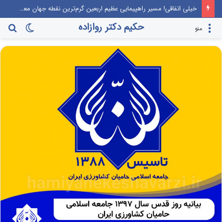
خیلی اتفاقی! مسیر راهپیمایی عظیم اربعین گرم‌ترین نقطه جهان معرفی می‌شود!
حکیم دکتر روازاده
تغییر
جس
منو
پوسته
برا