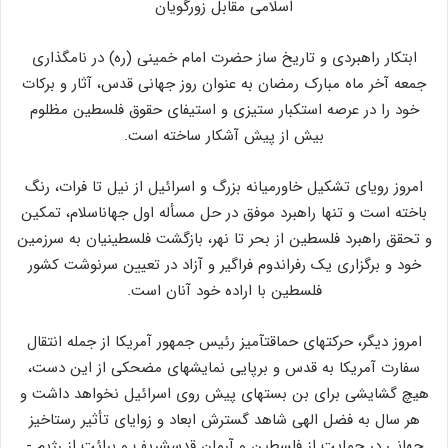
اسلامی مقابل زورگویان
ابتکار راهبردی و تاریخ ساز حضرت امام خمینی (ره) در نامگذاری
جمعه آخر ماه مبارک رمضان به عنوان روز جهانی قدس، آثار و برکات
خود را در عرصه استکبار ستیزی و استیفای حقوق فلسطین مظلوم
بیش از پیش آشکار ساخته است.
امروز رویای تشکیل خاورمیانه بزرگ و اسرائیل از نیل تا فرات، رنگ
باخته است و تنها راهبرد موفق در حل مسأله اول جهان­اسلام، تمکین
و تحقق راهبرد فلسطین از بحر تا نهر، بازگشت فلسطینیان به سرزمین
خود و برگزاری یک رفراندوم فراگیر و آزاد در تعیین سرنوشت کشور
فلسطین با اراده خود آنان است.
امروز دیگر، حرکت­های حماقت­آمیز رئیس جمهور آمریکا از جمله انتقال
سفارت آمریکا به قدس و برپایی نمایش­های مضحکی از این دست،
هیچ­ گشایشی برای بن­ بست­های پیش­ روی اسرائیل نخواهد داشت و
هر سال به فضل ­الهی شاهد گسترش ­ابعاد و زوایای تأثیر رستاخیز
جهانی در حمایت از فلسطین و آرمان قدس­شریف و برائت از رژیم ­