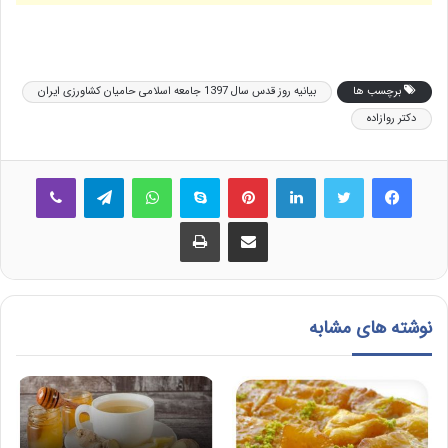
برچسب ها
بیانیه روز قدس سال 1397 جامعه اسلامی حامیان کشاورزی ایران
دکتر روازاده
فیس بوک
توییتر
لینکدین
‫پین‌ترست
اسکایپ
واتس آپ
تلگرام
وایبر
اشتراک گذاری از طریق ایمیل
چاپ
نوشته های مشابه