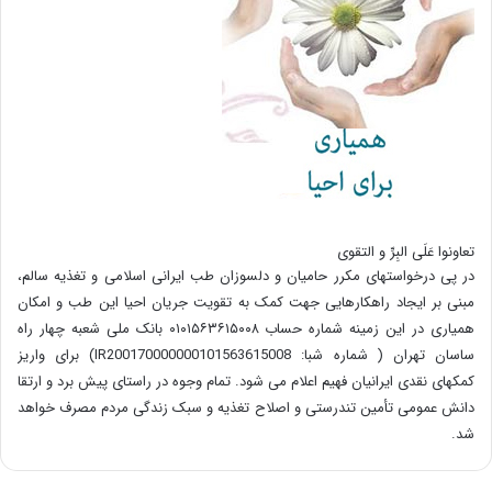
تعاونوا عَلَی البِرِّ و التقوی
در پی درخواستهای مکرر حامیان و دلسوزان طب ایرانی اسلامی و تغذیه سالم،
مبنی بر ایجاد راهکارهایی جهت کمک به تقویت جریان احیا این طب و امکان
همیاری در این زمینه شماره حساب ۰۱۰۱۵۶۳۶۱۵۰۰۸ بانک ملی شعبه چهار راه
ساسان تهران ( شماره شبا: IR200170000000101563615008) برای واریز
کمکهای نقدی ایرانیان فهیم اعلام می شود. تمام وجوه در راستای پیش برد و ارتقا
دانش عمومی تأمین تندرستی و اصلاح تغذیه و سبک زندگی مردم مصرف خواهد
شد.