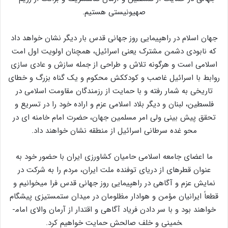
صهیونیستی هستیم.
جهان اسلام در راهپیمایی روز جهانی قدس بار دیگر نشان خواهد داد
که نابودی دشمن مشترک یعنی اسرائیل، همچنان اولویت اول امت
اسلامی است و هرگونه تلاش و طراحی از جمله سازش و عادی سازی
روابط با اسرائیل غاصب و کودک­کش محکوم و یک گناه بزرگ و خطای
تاریخی به شمار رفته و با حمایت از رزمندگان مقاومت اسلامی در
فلسطین، لبنان و دیگر بلاد اسلامی عزم و اراده خود را در تسریع و
تحقق پیش بینی ولی امر مسلمین جهان، حضرت امام خامنه ای در
محو غده سرطانی اسرائیل از منطقه نشان خواهند داد.
ما اعضای جامعه ­اسلامی ­حامیان ­کشاورزی ایران با حضور خود به
عنوان قطره­ای از دریای توفنده ملت ایران، مردم را به شرکت در
نمایش عزم و آگاهی در راهپیمایی روز جهانی قدس فرا می­خوانیم و
قطعاً ایرانیان مؤمن و هوادار مظلومان در میدان ستم­ستیزی پیشگام
خواهند بود و با سر دادن فریاد آگاهی و اقتدار از آرمان والای امام­
خمینی و خلف صالحش حمایت خواهیم کرد.