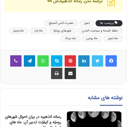
ترجمه متن رساله الذهبیه،ص 44
برچسب ها
تموز
حضرت ثامن الحجج
حفظ الصحه و سیاست المدن
شهرهای رومیّه
ماه ایار
ماه پنجم
ماه تموز
ماه رومی
ماه مرداد
فیس بوک
توییتر
لینکدین
‫پین‌ترست
اسکایپ
واتس آپ
تلگرام
وایبر
اشتراک گذاری از طریق ایمیل
چاپ
نوشته های مشابه
رساله الذهبیه در بیان احوال شهرهای
رومیّه و کیفیّت تدبیر آن: ماه های