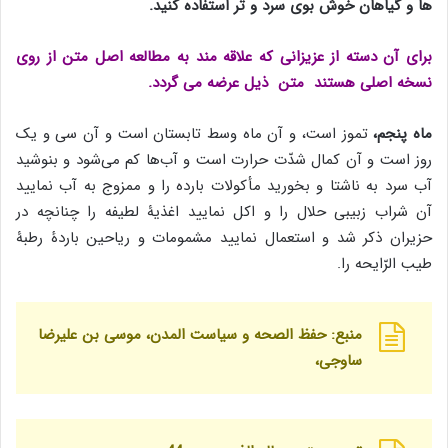
ها و گیاهان خوش بوی سرد و تر استفاده کنید.
برای آن دسته از عزیزانی که علاقه مند به مطالعه اصل متن از روی
نسخه اصلی هستند متن ذیل عرضه می گردد
.
ماه پنجم،
تموز است، و آن ماه وسط تابستان است و آن سی و یک
روز است و آن کمال شدّت حرارت است و آب‌ها کم می‌شود و بنوشید
آب سرد به ناشتا و بخورید مأکولات بارده را و ممزوج به آب نما‌یید
آن شراب زبیبی حلال را و اکل نما‌یید اغذیۀ لطیفه را چنانچه در
حزیران ذکر شد و استعمال نما‌یید مشمومات و ریاحین باردۀ رطبۀ
طیب الرّایحه را.
منبع: حفظ الصحه و سیاست المدن، موسی بن علیرضا
ساوجی،