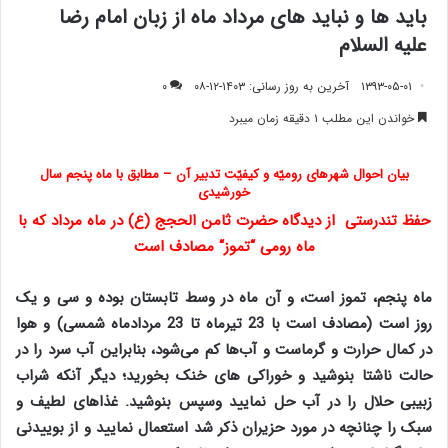
باید ها و نباید های مرداد ماه از زبان امام رضا
علیه السلام
۱۳۹۳-۰۵-۰۱
آخرین به روز رسانی: ۱۴۰۳-۱۲-۰۸
۰
خواندن این مطلب ۱ دقیقه زمان میبرد
بیان احوال شهرهای رومیّه و کیفیّت تدبیر آن – مطابق با ماه پنجم سال
خورشیدی
حفظ تندرستی از دیدگاه حضرت ثامن الحجج (ع) در ماه مرداد که با
ماه رومی
“تموز
“
مصادف است
ماه پنجم
،
تموز
است، و آن ماه در وسط تابستان بوده و سی و یک
روز است (مصادف است با 23 تیرماه تا 23 مردادماه شمسی) و هوا
در کمال حرارت و گرماست و آب‌ها کم می‌شود، بنابراین آب سرد را در
حالت ناشتا بنوشید و خوراکی های خنک بخورید؛ دیگر آنکه شراب
زبیبی حلال را در آب حل نما‌یید وسپس بنوشید. غذاهای لطیف و
سبک را چنانچه در مورد حزیران ذکر شد استعمال نما‌یید و از بوییدنی