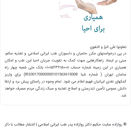
تعاونوا عَلَی البِرِّ و التقوی
در پی درخواستهای مکرر حامیان و دلسوزان طب ایرانی اسلامی و تغذیه سالم،
مبنی بر ایجاد راهکارهایی جهت کمک به تقویت جریان احیا این طب و امکان
همیاری در این زمینه شماره حساب ۰۱۰۱۵۶۳۶۱۵۰۰۸ بانک ملی شعبه چهار راه
ساسان تهران ( شماره شبا: IR200170000000101563615008) برای واریز
کمکهای نقدی ایرانیان فهیم اعلام می شود. تمام وجوه در راستای پیش برد و ارتقا
دانش عمومی تأمین تندرستی و اصلاح تغذیه و سبک زندگی مردم مصرف خواهد
شد.
© روازاده سایت حکیم دکتر روازاده پدر طب ایرانی اسلامی | انتشار مطالب با ذکر