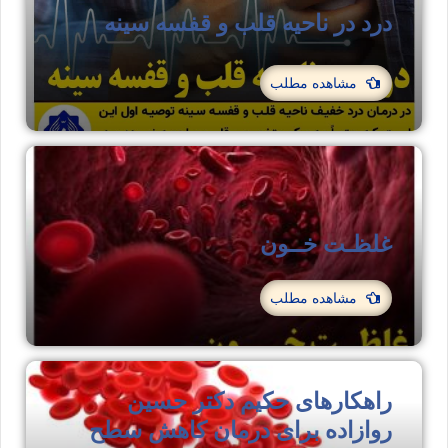
درد در ناحیه قلب و قفسه سینه
مشاهده مطلب
غلظـت خــون
مشاهده مطلب
راهکارهای حکیم دکتر حسین
روازاده برای درمان کاهش سطح