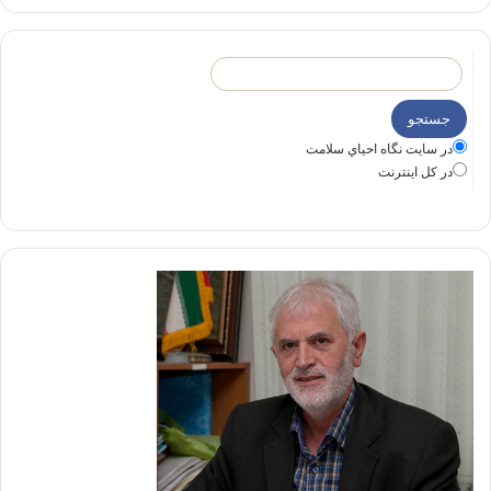
در سايت نگاه احياي سلامت
در كل اينترنت