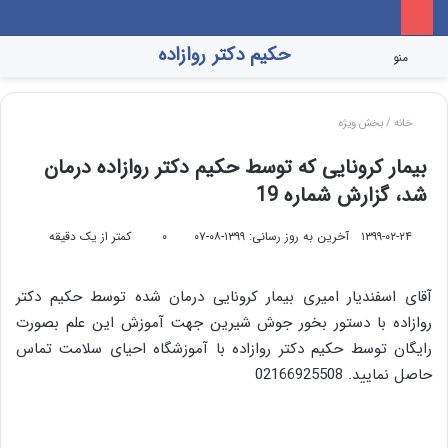
افشاگری مادر علی انصاریان
حکیم دکتر روازاده
تغییر
جس
منو
پوسته
برا
خانه
/
بخش ویژه
بیمار کرونایی که توسط حکیم دکتر روازاده درمان
شد، گزارش شماره 19
۱۳۹۹-۰۲-۲۴
آخرین به روز رسانی: ۱۳۹۹-۰۸-۰۷
۰
کمتر از یک دقیقه
آقای اسفندیار امیری بیمار کرونایی درمان شده توسط حکیم دکتر
روازاده با دستور بخور جوش شیرین جهت آموزش این علم بصورت
رایگان توسط حکیم دکتر روازاده با آموزشگاه احیای سلامت تماس
حاصل نمایید. 02166925508