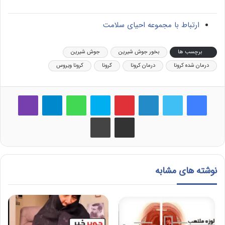
ارتباط با مجموعه احیای سلامت
برچسب ها
بخور جوش شیرین
جوش شیرین
درمان شده کرونا
درمان کرونا
کرونا
کرونا ویروس
فیس بوک
توییتر
لینکدین
‫پین‌ترست
اسکایپ
واتس آپ
تلگرام
وایبر
اشتراک گذاری از طریق ایمیل
چاپ
نوشته های مشابه