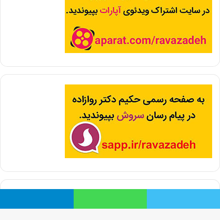
توییتر
واتس آپ
تلگرام