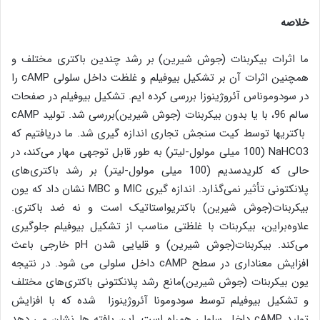
خلاصه
ما اثرات بیکربنات (جوش شیرین) بر رشد چندین باکتری مختلف و
همچنین اثرات آن بر تشکیل بیوفیلم و غلظت داخل سلولی cAMP را
در سودوموناس آئروژینوزا بررسی کرده ایم. تشکیل بیوفیلم در صفحات
سالم 96، با یا بدون بیکربنات (جوش شیرین)بررسی شد. تولید cAMP
باکتریها توسط کیت سنجش تجاری اندازه گیری شد. ما دریافتیم که
NaHCO3 (100 میلی مولول-لیتر) به طور قابل توجهی مهار می‌کند، در
حالی که کلریدسدیم (100 میلی مولول-لیتر) بر رشد باکتری‌های
پلانکتونی تأثیر نمی‌گذارد. اندازه گیری MIC و MBC نشان داد که یون
بیکربنات(جوش شیرین) باکتریواستاتیک است و نه ضد باکتری.
علاوه‌براین، بیکربنات با غلظتی مناسب از تشکیل بیوفیلم جلوگیری
می‌کند. بیکربنات(جوش شیرین) و قلیایی شدن pH خارجی باعث
افزایش معناداری در سطح cAMP داخل سلولی می شود. در نتیجه
یون بیکربنات (جوش شیرین)مانع رشد پلانکتونی باکتری‌های مختلف
و تشکیل بیوفیلم توسط سودومونا آئروژینوزا شده که با افزایش
تولید cAMP داخل سلولی همراه است. این یافته ها نشان می دهد