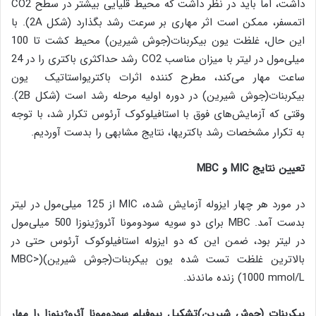
داشت، اما باید در نظر داشت که محیط قلیایی بیشتر در سطح CO2
اتمسفر، ممکن است اثر مهاری بر سرعت رشد بگذارد (شکل 2A). با
این حال، غلظت یون بیکربنات(جوش شیرین) محیط کشت تا 100
میلی‌مول در لیتر با میزان مناسب CO2 رشد حداکثری باکتری را در 24
ساعت مهار می‌کند، مطرح کننده اثرات باکتریواستاتیک یون
بیکربنات(جوش شیرین) در دوره اولیه مرحله رشد است (شکل 2B).
وقتی که آزمایش‌های فوق با استافیلوکوک آرئوس تکرار شد، با توجه
به تکرار مشخصات رشد باکتریها، نتایج مشابهی را بدست آوردیم.
تعیین نتایج
MIC
و
MBC
در مورد هر چهار ایزوله آزمایش شده، MIC از 125 میلی‌مول در لیتر
بدست آمد. MBC برای دو سویه سودومونا آئروژینوزا 500 میلی‌مول
در لیتر بود، ضمن این که دو ایزوله استافیلوکوک آرئوس حتی در
بالاترین غلظت تست شده یون بیکربنات(جوش شیرین)(MBC>
1000 mmol/L) زنده ماندند.
بیکربنات (جوش شیرین)تشکیل بیوفیلم سودومونا آئروژینوزا
را مهار