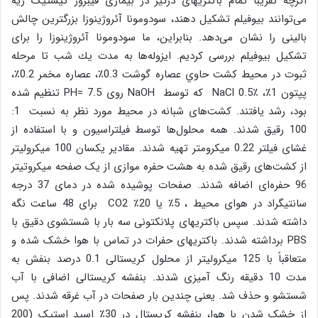
اگرچه تقریباً تمام باکتریهای درگیر در بیماری فیبروز کیستیک ریه
می‌توانند بیوفیلم تشکیل دهند، سودومونا آئروژینوزا بزرگترین چالش
بالینی را نشان می‌دهد. بنابراین، ما سودومونا آئروژینوزا را برای
تشکیل بیوفیلم بررسی کردیم. ایزوله‌ها به مدت يك شب تا مرحله
ثبوت در محیط کشت حاوي عصاره گوشت 0.3٪، عصاره مخمر 0.2٪،
پپتون 1٪، NaCl 0.5٪ که توسط NaOH روی PH= 7.5 تنظیم شده
بود، رشد یافتند. کشت‌های شبانه در محیط مورد نظر به نسبت 1:
100 رقیق شدند. همه محلول‌ها توسط فیلتراسیون و با استفاده از
غشای فیلتر 0.22 میکرومتر تهیه شدند. مقادیر یکسان 100 میکرولیتر
از کشت‌های رقیق شده به هشت حفره موازی از یک صفحه میکروتیتر
96 حفره‌ای اضافه شدند. صفحات پوشیده شده در دمای 37 درجه
سانتیگراد در هوای محیط ، 5٪ یا 20٪ CO2 برای 48 ساعت نگه
داشته شدند. سپس باکتریهای پلانکتونی سه بار با شستشوی دقیق با
PBS برداشته شدند. باکتریهای حفرات در تماس با هوا خشک شده و
متعاقباً با 125 میکرولیتر از محلول کریستالی 0.1 درصد بنفش به
مدت 10 دقیقه رنگ آمیزی شدند. بنفشه کریستالی اضافی با آب
شستشو و حذف شد. یعنی چندین بار صفحات در آب غرقه شدند. پس
از خشک شدن با هوا، بنفشه کریستال در 30٪ اسید استیک (200