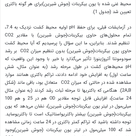
محیط غنی شده با یون بیکربنات (جوش شیرین)برای هر گونه باکتری
تعیین شد (جدول 1).
در آزمایشات قبلی، برای حفظ pH اولیه محیط کشت نزدیک به 7.4،
تمام محلول‌های حاوی بیکربنات(جوش شیرین) با مقادیر CO2
تنظیم شدند. بنابراین، ما این سؤال را پرسیدیم که آیا محیط کشت
حاوی یون بیکربنات(جوش شیرین) بدون تنظیم میزان CO2 بر رشد
سودومونتا آئروژینوزا تأثیر می‌گذارد یا خیر. با وجود این واقعیت که
pH محیط‌های کشت در طول مرحله رشد (به عنوان مثال، شش
ساعت اول) به افزایش خود ادامه دادند، تراکم باکتری همانند موارد
مشاهده شده در حالتی که میزان CO2 متعادل بود، باقی ماند (شکل
2A,B). هنگامی که باکتریها تا مرحله ثبات رشد کردند (به عنوان مثال
24 ساعت)، افزایش قابل توجه مقادیر OD هم در 25 و هم 100
میلی‌مول در لیتر یون بیکربنات(جوش شیرین)، نشان می‌دهد که یون
بیکربنات(جوش شیرین) بیشتر باکتریواستاتیک است تا باکتریوساید.
توجه داشته باشید که تراکم کمتر باکتری در 24 ساعت زمانی مشاهده
شد که 100 میلی‌مول در لیتر یون بیکربنات (جوش شیرین)وجود