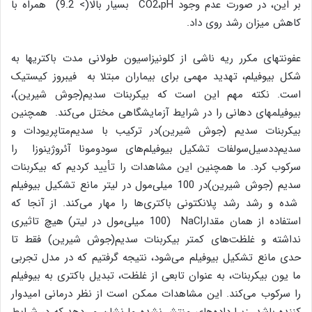
بر این، در صورت عدم وجود CO2،pH بسیار بالا(> 9.2) همراه با
کاهش میزان رشد روی داد.
عفونتهای مكرر ریه ناشی از کلونیزاسیون طولانی مدت باكتریها به
شکل بیوفیلم، تهدید مهمی برای بیماران مبتلا به فیبروز کیستیک
است. نکته مهم این است که بیکربنات سدیم(جوش شیرین)،
بیوفیلمهای دهانی را در شرایط آزمایشگاهی مختل می‌کند. همچنین
بیکربنات سدیم (جوش شیرین)در ترکیب با سدیم‌متا‌پریودات و
سدیم‌ددسیل‌سولفات تشکیل بیوفیلم‌های سودومونا آئروژینوزا را
سرکوب کرد. ما همچنین این مشاهدات را تأیید کردیم که بیکربنات
سدیم (جوش شیرین)در 100 میلی‌مول در لیتر مانع تشکیل بیوفیلم
شده و رشد رشد پلانکتونی باکتری‌ها را مهار می‌کند. از آنجا که
استفاده از همان مقدارNaCl (100 میلی‌مول در لیتر) هیچ تاثیری
نداشته و غلظت‌های کمتر بیکربنات سدیم(جوش شیرین) فقط تا
حدی مانع تشکیل بیوفیلم می‌شود، نتیجه گرفتیم که در مدل تجربی
ما یون بیکربنات، به عنوان تابعی از غلظت، تبدیل باکتری به بیوفیلم
را سرکوب می‌کند. این مشاهدات ممکن است از نظر درمانی امیدوار