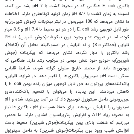
باکتری E. coli هنگامی که در محیط کشت با pH 7 رشد می کنند،
نسبت به زمان کشت با pH 8/7 زمان تولید کوتاهتری دارند. اطلاعات
ما نشان می‌دهد که 100 میلی‌مول در لیتر بیکربنات (جوش شیرین)به
طور قابل توجهی رشد E. coli را در هر دو محیط با pH 7.4 و 8.5 مهار
کرده، اما در صورت عدم وجود یون بیکربنات(جوش شیرین) نه PH
قلیایی (حداکثر 8.5) و نه افزایش در اسمولالیته معادل آن (NaCl)،
رشد باکتری را مهار نکرده، نشان می‌دهد که بیکربنات (جوش
شیرین)به خودی خود نقش مهمی در سرکوب رشد دارد. هنگامی که
پروتون‌ها باید از محیط خارج سلولی گرفته شوند، شرایط قلیایی
ممکن است pH سیتوزولی باکتری‌ها را تغییر دهد. در شرایط قلیایی،
پاک‌کننده‌های پروتون به طور قابل توجهی میزان زنده بودن E. coli را
کاهش می‌دهند. این پدیده را می‌توان با تقسیم پاک‌کننده‌های
غیرپروتونی داخل سیتوزول توضیح داد که در آنجا پروتئینه شده و pH
سیتوزولی را افزایش می‌دهند. برای حفظ هموستاز pH ، باکتری‌ها نیاز
به مصرف زیاد ATP و افزایش پلاریزاسیون غشایی دارند. ما حدس
می‌زنیم که غلظت بالای یون بیکربنات(جوش شیرین) محیط باعث
افزایش شیب ورود یون بیکربنات(جوش شیرین) به داخل سیتوزول