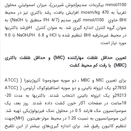
mmol/l100 بیکربنات سدیم(جوش شیرین)، ميزان اسموليتي محلول
تقريباً به mosm/kg 470 افزايش یافت، رشد باكتري نيز در محيط
BHI حاوي mmol/l100 کلرور سدیم (PH 4/7 منطبق با NaOH) به
عنوان گروه کنترل اندازه گيري شد. به عنوان کنترل pHرشد باکتریها
در محیط غیرمترقبه BHI تنظیم شده با HCl و NaOH،PH 6.8 تا 9.0
مورد نیاز است.
تعیین حداقل غلظت مهارکننده
(MIC)
و حداقل غلظت باکتری
(MBC)
با رقت کم محیط کشت
برای تعیین MIC و MBC ، دو سویه سودومونا آئروژینوزا ( (ATCC
27853و یک ایزوله بالینی و دو سویه استافیلوکوک آرئوس ( (ATCC
29213و یک ایزوله بالینی انتخاب شدند. باکتریها به مدت 20-
18ساعت در صفحات آگار خون کشت داده شدند. روز بعد، یک
سوسپانسیون مک فارلند 0.5 در محلول نمک فیزیولوژیکی تهیه شد.
این سوسپانسیون به نسبت 1:20 در محیط مولر-هینتون (MH)جهت
تنظیم کاتیون رقیق شد. برای اندازه گیری‌های بیشتر از این تلقیح