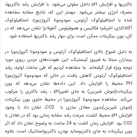
باکتریها و افزایش pH داخل سلولی می‌شود. با افزایش رشد باکتریها،
مصرف انرژی بیشتر می‌شود. مهمتر این که، نتایج مشابه مشاهده
شده با استافیلوکوک آرئوس، سودومونا آئروژینوزا، استافیلوکوک
آگالاکتای، اشرشیا فکالیس و هموفیلوس آنفولانزا نشان می‌دهد که در
کل، یون بیکربنات ممکن است برای مهار رشد باکتریها استفاده شود.
به دلیل شیوع بالای استافیلوکوک آرئوس و سودومونا آئروژینوزا در
بیماران مبتلا به فیبروز کیستیک، این عفونت‌های مزمن ریوی مورد
توجه ویژه قرار گرفته‌اند. ما مشاهده کردیم که طی ساعات اولیه، رشد
استافیلوکوک آرئوس کاهش یافت، در حالی که سودومونا آئروژینوزا
PH محیط را افزایش داد. این داده‌ها نشان می‌دهد که یون
بیکربنات(جوش شیرین) به جای تغییرpH ، رشد باکتری را سرکوب
می‌کند. مشاهده سودومونا آئروژینوزا در محیط حاوی یون بیکربنات
(جوش شیرین)بدون معادل سازی با CO2، نشان داد با وجود
افزایش pH محیط کشت، سرعت رشد مشابه زمانی بود که در تعادل با
CO2 بود. افزایش زمان کشت به 24 ساعت به وضوح نشان داد که اثر
یون بیکربنات به جای باکتریوساید بودن، باکتریواستاتیک است. علاوه