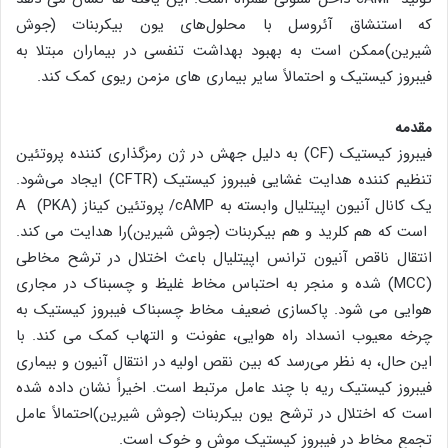
که استنشاق آئروسل با محلول‌های یون بیکربنات (جوش
شیرین)ممکن است به بهبود بهداشت تنفسی در بیماران مبتلا به
فیبروز کیستیک و احتمالاً سایر بیماری های مزمن ریوی کمک کند.
مقدمه
فیبروز کیستیک (CF) به دلیل جهش در ژن رمزگذاری کننده پروتئین
تنظیم کننده هدایت غشایی فیبروز کیستیک (CFTR) ایجاد می‌شود.
یک کانال آنیون اپیتلیال وابسته به cAMP/ پروتئین کیناز A (PKA)
است که هم کلرید و هم بیکربنات (جوش شیرین)را هدایت می کند.
انتقال ناقص آنیون ترانس اپیتلیال باعث اختلال در ترشح مخاطی
(MCC) شده و منجر به احتباس مخاط غلیظ و چسبناک در مجاری
هوایی می شود. پاکسازی ضعیف مخاط چسبناک فیبروز کیستیک به
چرخه معیوب انسداد راه هوایی، عفونت و التهاب کمک می کند. با
این حال، به نظر می‌رسد که بین نقص اولیه در انتقال آنیون و بیماری
فیبروز کیستیک ریه با چند عامل مرتبط است. اخیراً نشان داده شده
است که اختلال در ترشح یون بیکربنات (جوش شیرین)احتمالاً عامل
تجمع مخاط در فیبروز کیستیک موش و خوک است.