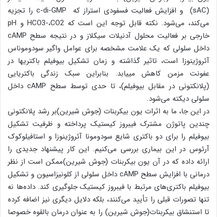
(sAC) و افزایش فعالیت فسفودی استراز که c-di-GMP را تجزیه
می‌کند، می‌شود. نکته قابل توجه این است که HCO3-،CO2 و pH
خارجی بر فعالیت محلول آدنیلات سیکلاز و در نتیجه سطح cAMP
داخل سلولی که یک علامت مشخصه برای عوامل واگیر سودوموناس
آئروژینوزا است، تاثیر گذاشته و زمان تشکیل بیوفیلم باکتریها در
عفونت مزمن کاهش می‎یابد. بنابراین سبک زندگی باکتریایی
(پلانکتونی در مقابل بیوفیلم)، تا حدی توسط سطح cAMP داخل
سلولی دیکته می‌شود.
در این جا، ما به اثرات یون بیکربنات (جوش شیرین)بر رشد پلانکتونی
چندین پاتوژن مشترک فیبروز کیستیک پرداخته و ظرفیت تشکیل
بیوفیلم را برای دو باکتری شایع سودومونا آئروژینوزا و استافیلوکوک
آرئوس در این بیماری بررسی می‌کنیم. این کار پیشنهاد جدیدی را
ارائه داده که در آن یون بیکربنات (جوش شیرین)ممکن است از نظر
درمانی با افزایش سطح cAMP داخل سلولی از کلونیزاسیون و تشکیل
بیوفیلم باکتری‌های مرتبط با فیبروز کیستیک جلوگیری کند. داده‌ها نه
تنها تصورات قبلی را تأیید می‌کنند، بلکه دلایل دیگری نیز اضافه کرده
تا استنشاق بیکربنات(جوش شیرین) را به عنوان درمان بالقوه خصوصا