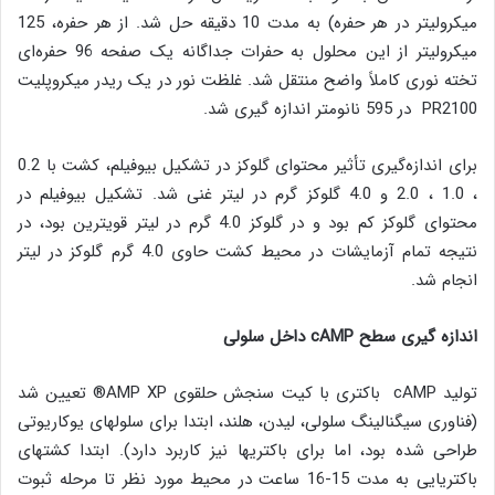
میکرولیتر در هر حفره) به مدت 10 دقیقه حل شد. از هر حفره، 125
میکرولیتر از این محلول به حفرات جداگانه یک صفحه 96 حفره‌ای
تخته نوری کاملاً واضح منتقل شد. غلظت نور در یک ریدر میکروپلیت
PR2100 در 595 نانومتر اندازه گیری شد.
برای اندازه‌گیری تأثیر محتوای گلوکز در تشکیل بیوفیلم، کشت با 0.2
، 1.0 ، 2.0 و 4.0 گلوکز گرم در لیتر غنی شد. تشکیل بیوفیلم در
محتوای گلوکز کم بود و در گلوکز 4.0 گرم در لیتر قویترین بود، در
نتیجه تمام آزمایشات در محیط کشت حاوی 4.0 گرم گلوکز در لیتر
انجام شد.
اندازه گیری سطح
cAMP
داخل سلولی
تولید cAMP باکتری با کیت سنجش حلقوی AMP XP® تعیین شد
(فناوری سیگنالینگ سلولی، لیدن، هلند، ابتدا برای سلولهای یوکاریوتی
طراحی شده بود، اما برای باکتریها نیز کاربرد دارد). ابتدا کشتهای
باکتریایی به مدت 15-16 ساعت در محیط مورد نظر تا مرحله ثبوت