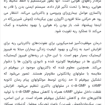
مژه‌دار راههای هوایی است. آنها بطور غیرمستقیم با حفظ محیط راه
هوایی، ریه‌ها را تحت تأثیر قرار داده، سیستم ایمنی بدن را قادر به
پاکسازی عوامل بیماری‌زای ویروسی و باکتریایی می‌کند. انتظار می
رود هر حرکتی مثلا افزودن اگزوژن یون بیکربنات (جوش شیرین)که در
اینجا پیشنهاد شد، باز بودن راه هوایی را بهبود بخشیده و کمک
می‌کند تا عملکرد ریه تقویت شود.
درمان موفقیت‌آمیز ضدمیکروبی برای عفونت‌های باکتریایی ریه برای
افزایش امید به زندگی و بهبود کیفیت زندگی بیماران مبتلا به فیبروز
کیستیک بسیار مهم است. با این حال، در ریه‌های فیبروز کیستیک،
باکتری ها در بیوفیلم‌ها کلونیزه شده و نابودی پاتوژن ها را دشوار
می‌کند. همچنین معلوم شده که باکتریهای موجود در بیوفیلم در
مقایسه با سلولهای پلانکتونی مقاوم‌تر هستند. تصور می‌شود که
تشکیل بیوفیلم تا حد زیادی توسط مولکولهای پیام رسان ثانویه
cAMP و c-di-GMP در سلولهای باکتری تنظیم می‌شود. افزایش
غلظت داخل سلولی cAMP همراه با کاهش سطح c-di-GMP با تولید
فاکتورهای حاد و کاهش تشکیل بیوفیلم همراه است. بر این اساس،
یون بیکربنات(جوش شیرین) باعث تحریک محلول آدنیلات سیکلاز