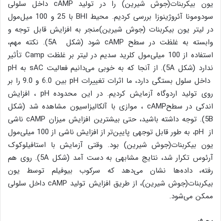
یون بیکربنات(جوش شیرین) را در تولید cAMP داخل سلولی
سودومونا آئروژینوزا بررسی کردیم. محیط BHI با 25 و 100 میل‌مول
در لیتر یون بیکربنات (جوش شیرین)منجر به افزایش قابل توجه و
وابسته به غلظت در سطح cAMP شود (شکل 5A). نکته مهم،
استفاده از 100 میلی‌مول کلرید سدیم در لیتر بر غلظت Camp تأثیر
ندارد (شکل 5A). از آنجا که به خوبی می‌دانیم فعالیت sAC به pH
داخل سلول بستگی دارد، ما اثرات تغییرات pH بین 6.0 و 9.0 را بر
روی تولید اردوگاه آزمایش کردیم. در این محدوده pH ، افزایش
اندکی در سطحcAMP ، موازی با آلکالیزاسیون مشاهده شد (شکل
5B). توجه داشته باشید، حتی بیشترین افزایش میزان cAMP ناشی
از pH، به طور قابل توجهی پایین‌تر از افزایش ناشی از 100 میلی‌مول
یون بیکربنات(جوش شیرین) بود. وقتی آزمایش با استافیلوکوک
آرئوس تکرار شد، نتایج مشابهی به دست آمد (شکل 5A). روی هم
رفته، داده‌ها نشان می‌دهد که سرکوب بیوفیلم توسط یون
بیکربنات(جوش شیرین)، از طریق افزایش تولید cAMP داخل سلولی
ممکن می‌شود.