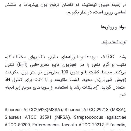
در زمینه فیبروز کیستیک که نقصان ترشح یون بیکربنات با مشکل
اساسی روبرو است، در نظر بگیریم.
مواد و روش‌ها
آزمایشات رشد
رشد ATCC، سویه‌ها و ایزوله‌های بالینی باکتریهای مختلف گرم
مثبت و گرم منفی را در انفوزیون مایع مغزی-قلبی (BHI) کنترل
می‌کند. محیط کشت با و بدون 100 میلی‌مول در لیتر یون بیکربنات
(جوش شیرین)در محیط کشت مقایسه ​​و با CO2 برای کنترل pH
متعادل گردید. آزمایشات رشد با استفاده از سویه‌های مرجع زیر انجام
شد:
S.aureus ATCC25923(MSSA), S.aureus ATCC 29213 (MSSA),
S.aureus ATCC 33591 (MRSA), Streptococcus agalactiae
ATCC 80200, Enterococcus faecalis ATCC 29212, E.faecalis,