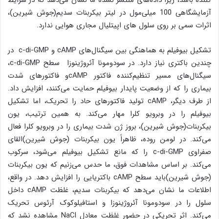
کننده باشد، زیرا داده‌های منتشر نشده ما نشان می‌دهد که در شرایط
آزمایشگاهی 100 میلی‌مول در لیتر بیکربنات سدیم(جوش شیرین)،
اثرات سمی بر روی سلول های اپیتلیال مجاری هوایی ندارد.
تشکیل بیوفیلم به هماهنگی بین سیگنال‌های cAMP و c-di-GMP در
چندین باکتری نیاز دارد. در سودومونا آئروژینوزا سطح c-di-GMP،
سیگنال‌های مسیر تنظیم‌کننده فاکتور cAMPو فاکتورهای شدت
بیماری را که از وضعیت پایدار بیوفیلم حمایت می‌کنند، افزایش داد.
از طرف دیگر، cAMP تولید فاکتورهای حاد را تحریک، اما تشکیل
بیوفیلم را در وبرویو کلرا مهار می‌کند. به همین ترتیب، یون
بیکربنات(جوش شیرین)، بروز ژن شدت بیماری را در وبرویو کلرا فعال
می‌کند. در لومن روده، ظاهراً یون بیکربنات (جوش شیرین)القای
صفراوی c-di-GMP را که مانع تشکیل بیوفیلم می‌شود، سرکوب
می‌کند. بر اساس مشاهدات فوق، ما حدس می‌زنیم که یون بیکربنات
(جوش شیرین)باید سطح cAMP باکتریایی را افزایش دهد. در واقع،
اطلاعات ما نشان می‌دهد که بیکربنات سدیم، غلظت cAMP داخل
سلول را در سودومونا آئروژینوزا و استافیلوکوک آرئوس تحریک
می‌کند. اثر تحریکی در حضور غلظت معادل NaCl مشاهده نشد که