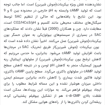
نشان‌دهنده نقش ویژه بیکربنات(جوش شیرین) است. اما جالب توجه
است که تولید cAMP وابسته به pH خارجی در محدوده بین 6 و 9
بود. این نتایج با یافته‌هایی که حاکی از تنظیم SAC توسط
سیگنال‌های مختلف محیطی مانند کلسیم و CO2/HCo3/pH است،
مطابقت دارد. چن و همکاران (2000) قبلاً نشان دادند که عملکردهای
SAC در بسیاری از سیستم‌های بیولوژیکی به عنوان حسگر یون
بیکربنات(جوش شیرین) عمل می‌کنند. اخیراً نشان داده شده است که
یون بیکربنات (جوش شیرین)از طریق تحریک SAC در مرجان‌ها
باعث افزایش تولید cAMP می‌شود. بنابراین، ما حدس می‌زنیم که
کاهش ترشح یون بیکربنات(جوش شیرین) از سلولهای اپیتلیال ریه
فیبروز کیستیک منجر به کاهش pH لومن و در نتیجه کاهش سطح
تولید cAMP در سلولهای باکتری می‌گردد. سطح پایین cAMP باکتری،
تولید فاکتور شدت بیماری را کاهش داده، بنابراین سیستم ایمنی
داخلی میزبان هوشیار نشده و این مساله شرایط مطلوب را برای
ایجاد بیوفیلم فراهم می‌کند. به موازات این رویدادها، ممکن است
غلظت بالای c-di-GMP هم از تشکیل بیوفیلم پشتیبانی کرده،
ریشه‌کن کردن باکتری‌ها را از راه‌های هوایی مشکل کند.