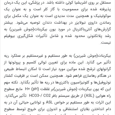
مستقل بر روی اشریشیا کولی داشته باشد. در پزشکی، این یک درمان
پذیرفته شده برای مسمومیت با گاز کلر است و به عنوان یک
موکولیتیک و همچنین مدت مدیدی است به عنوان یک مکمل برای
رساندن داروی نبولایزر در بهداشت دندان توصیه می‌شود. بیشتر
گزارش‌های آنتی‌باکتریال در مورد یون بیکربنات(جوش شیرین) به
رشد پلانکتونی محدود شده و شامل تأثیرات شکل‌گیری بیوفیلم
نیست.
بیکربنات(جوش شیرین) به طور مستقیم و غیرمستقیم بر عملکرد ریه
تأثیر می گذارد. این ماده برای تعیین توالی کلسیم و پروتونها از
گرانولهای ترشح شده موکین مورد نیاز است تا امکان انبساط طبیعی
در هنگام رهاسازی فراهم شود. همچنین ممکن است بر ظرفیت کشتار
نوتروفیل‌ها و کلونیزاسیون باکتری‌ها در ریه ها تأثیر بگذارد. نکته مهم
این که یون بیکربنات (جوش شیرین)بر غلظت H+ (pH) مایع سطوح
راه هوایی (ASL) از طریق سیستم بافر HCO3-/ CO2 تأثیر می‌گذارد.
این اثرات به طور مستقیم بر خواص ASL و توانایی حیاتی آن در به
دام انداختن بقایای استنشاقی و اندوژن برای خروج توسط سطوح