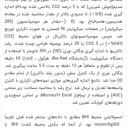
سدیم(جوش شیرین) که با 5 درصد CO2 بالانس شده بود،pH اندازه
گیری شده (5/8∼) تا حدودی بالاتر از مقدار محاسبه شده در معادله
هندرسون-هاسبالباخ بود (8 .(∼مقدار هر سوسپانسیون (200
میکرولیتر) در صفحات میکروتیتر 96 قسمتی به صورت تکراری توزیع
شد. سپس سوسپانسیونهای باکتریال در هوای محیط (CO2
%04/0∼) در CO2 5 یا 20 درصد بوسیله طراحی چیده شدند. رشد
باکتریها با اندازه گیری چگالی نوری (OD) در 595 نانومتر با استفاده از
دستگاه میکروپلیت (آزمایشگاه Bio-Rad، هرکول ، کانادا) 60 دقیقه
پس از تلقیح و متعاقباً هر 15 دقیقه به مدت 5.5 ساعت پیگیری شد.
چگالی نوری از یک کنترل منفی (بدون رشد باکتری) از تمام مقادیر
OD جدا شد. نتایج اندازه گیری‌های موازی نمونه‌های تکراری با کنترل
واسطه‌ها تعدیل و نرمال شد. نرخ رشد با محاسبه مساحت زیر منحنی
(AUC) و استفاده از نرم‌افزار Microsoft Excel، بر اساس جمع‌بندی
ذوزنقه‌های کوچک، تعیین شد.
اسمولالیتی محیط BHI مطابق با داده‌های منتشر شده قبلی تقریباً
mosm/kg360 بود. از آنجا كه مكمل محیط کشت BHI با