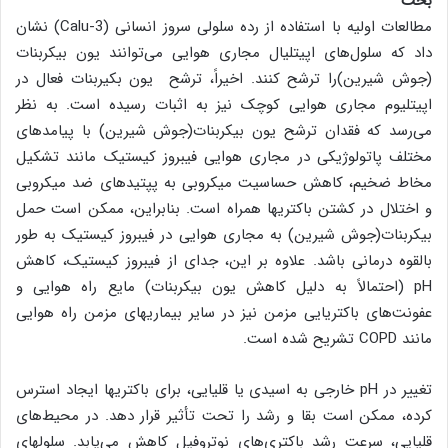
بحث
مطالعات اولیه با استفاده از رده سلولی سروز انسانی (Calu-3) نشان
داد که سلول‌های اپیتلیال مجاری هوایی می‌توانند یون بیکربنات
(جوش شیرین)را ترشح کنند. اخیراً، ترشح یون بکیربنات فعال در
اپیتلیوم مجاری هوایی کوچک نیز به اثبات رسیده است. به نظر
می‌رسد که فقدان ترشح یون بیکربنات(جوش شیرین) با پیامدهای
مختلف پاتولوژیکی در مجاری هوایی فیبروز کیستیک مانند تشکیل
مخاط ضخیم، کاهش حساسیت میکروبی به پپتیدهای ضد میکروبی
و اختلال در کشتن باکتریها همراه است. بنابراین، ممکن است حمل
بیکربنات(جوش شیرین) به مجاری هوایی در فیبروز کیستیک به طور
بالقوه درمانی باشد. علاوه بر این، جدای از فیبروز کیستیک، کاهش
pH (احتمالاً به دلیل کاهش یون بیکربنات) مایع راه هوایی و
عفونت‌های باکتریایی مزمن نیز در سایر بیماریهای مزمن راه هوایی
مانند COPD تشریح شده است.
تغییر در pH خارجی به اسیدی یا قلیایی، برای باکتریها ایجاد استرس
کرده، ممکن است بقا و رشد را تحت تأثیر قرار دهد. در محیط‌های
قلیایی، سرعت رشد باکتری‌های نوتروفیل کاهش می‌یابد. سلولهای