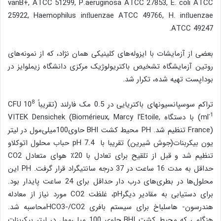
vanB+, ATCC 51299, P.aeruginosa ATCC 27853, E. coli ATCC
25922, Haemophilus inﬂuenzae ATCC 49766, H. inﬂuenzae
ATCC 49247.
بعضی از آزمایشات با ایزوله‌های کلینیکی همان نژاد، که از نمونه‌های
روتین آزمایشگاه تشخيص باکتریولوژیک مرکزی دانشگاه زیملوایز در
بوداپست تهیه شده، تکرار شد.
8
تراکم سوسپانسیونهای باکتریایی در 0.5 مک فارلند (تقریباً 10
CFU
-1
ml
) با دستگاه VITEK Densichek (Biomérieux, Marcy l’Etoile,
France) تنظیم شد. PH محیط کشت BHI حاوی100میلی‌مول در لیتر
یون بیکربنات(جوش شیرین) تقریبا با pH 7.4 حباب محلول اتوکلاو
تنظیم شد و قبل از تلقیح برای تعادل با 20٪ هوای متعادل CO2
حداقل به مدت 16 ساعت در 37 درجه سانتیگراد قرار گرفت. PH این
محلول‌ها در بطری‌های درب دار حداقل برای 24 ساعت پایدار بود.
برای دستیابی به مقادیر دیگرpH، غلظت CO2 مورد نیاز از معادله
هندرسون- هاسلباخ برای سیستم بافری HCO3-/CO2محاسبه شد.
هنگامی که محیط کشت BHI حاوی 100 میلی‌مول در لیتر بیکربنات