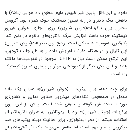
علاوه بر این،pH پایین غیر طبیعی مایع سطوح راه هوایی (ASL) با
کاهش مرگ باکتری در ریه فیبروز کیستیک خوک همراه بود. آئروسل
محلول یون بیکربنات(جوش شیرین) روی مجاری هوایی فیبروز
کیستیک خوک باعث افزایش مرگ باکتری‌های بالقوه در بدن شد.
بکارگیری لنفوسیت‌ها ممکن است ترشح یون بیکربنات(جوش شیرین)
اپی تلیال را در هنگام عفونت افزایش داده و به طرز جالب توجهی،
این ترشح ممکن است نیاز به CFTR موجود در لنفوسیت‌ها داشته
باشد و این یکی دیگر از کمبودهای موثر بر بیماری فیبروز کیستیک
ریه است.
برای چند دهه، یون بیکربنات (جوش شیرین)به عنوان یک ماده
مکمل در ضدعفونی کننده‌های میکروبی صنایع غذایی و کشاورزی
مورد استفاده قرار گرفته و معرفی شده است. پیش از این، یون
بیکربنات (جوش شیرین)همراه با لیدوکائین، به عنوان آنتی‌باکتریال
استفاده میشد. از نظر ایمنولوژی، برای فعالیت بهینه پپتیدهای ضد
میکروبی بسیار مهم است اما ظاهرا می‌تواند یک اثر آنتی‌باکتریال