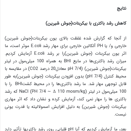
نتایج
کاهش رشد باکتری با بیکربنات(جوش شیرین)
از آنجا که گزارش شده غلظت بالای یون بیکربنات(جوش شیرین)
خارجی و/ یا PH آلکالین خارجی برای مهار رشد E.coli موثر است، ما
اثر یون بیکربنات (جوش شیرین)را بر رشد E.coli آزمایش کردیم.
میزان رشد باکتری‌ها در مایع BHI به همراه 100 میلی‌مول در لیتر
بیکربنات(جوش شیرین) (pH 7/4 معادل20 درصد CO2) در مقایسه با
محیط کنترل (pH 7/4) بدون افزودن بیکربنات (جوش شیرین)به طور
قابل توجهی مهار شد. ما رشد باکتری‌ها را در محیط کشتBHI را با
100 میلی‌مول در لیتر NaCl (PH 7/4 ∼ Δ 110 mosm/kg) که رشد
باکتری ها را مهار نمی کند، آزمایش کرده و نشان داد که اثر مهاری
بیکربنات (جوش شیرین) به دلیل افزایش اسمولالیته یا قدرت یونی
نیست.
بعد، ما آزمایش کردیم که آیا pH قلیایی روی رشد باکتریها تأثیر دارد