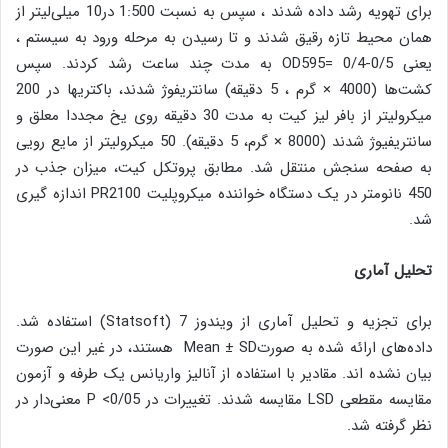
برای تهویه رشد داده شدند ، سپس به نسبت 1:500 در10 میلی‌لیتر از
همان محیط تازه رقیق شدند و تا رسیدن به مرحله ورود به سیستم ،
یعنی OD595= 0/4-0/5 به مدت چند ساعت رشد کردند. سپس
کشت‌ها (4000 × گرم ، 5 دقیقه) سانتریفوژ شدند، باکتریها در 200
میکرولیتر از بافر لیز کیت به مدت 30 دقیقه روی یخ مجددا معلق و
سانتریفیوژ شدند (8000 × گرم، 5 دقیقه). 50 میکرولیتر از مایع رویی
به صفحه سنجش منتقل شد. مطابق پروتکل کیت، میزان جذب در
450 نانومتر در یک دستگاه خواننده میکروپلیت PR2100 اندازه گیری
شد.
تحلیل آماری
برای تجزیه و تحلیل آماری از ویندوز 7 (Statsoft) استفاده شد.
داده‌های ارائه شده به صورتMean ± SD هستند، در غیر این صورت
بیان نشده اند. مقادیر با استفاده از آنالیز واریانس یک طرفه و آزمون
مقایسه مقطعی LSD مقایسه شدند. تغییرات در P <0/05 معنی‌دار در
نظر گرفته شد.