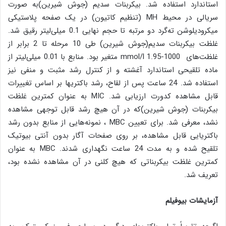
استاندارد استفاده شد. بیکربنات سدیم (جوش شیرین)به صورت
سریالی در محیط MH (تنظیم کاتیون) در یک صفحه پلاستیکی
میکرودیلوشن ته‌گرد دو مرتبه تا حجم نهایی 0.1 میلی‌لیتر رقیق شد.
غلظت بیکربنات سدیم(جوش شیرین) طی 10 مرحله تا 2 برابر از
غلظت‌های mmol/l 1.95-1000 متغیر بود. منابع با 0.01 میلی‌لیتر از
ماده تلقیحی استاندارد آغشته و از کنترل رشد مثبت و منفی نیز
استفاده شد. 24 ساعت پس از لقاح، رشد باکتریها بر اساس تغییرات
قابل مشاهده کدورت ارزیابی شد. MIC به عنوان کمترین غلظت
بیکربنات (جوش شیرین)که در آن هیچ رشد قابل توجهی مشاهده
نشد، معرفی شد. برای تعیین MBC ، نمونه‌هایی از منابع بدون رشد
باکتریایی قابل مشاهده، بر روی صفحات آگار بدون آنتی بیوتیک
تلقیح شده و به مدت 24 ساعت نگهداری شدند. MBC به عنوان
کمترین غلظت بیکربناتی که هیچ کلنی در آن مشاهده نشده بود،
تعریف شد.
آزمایشات بیوفیلم