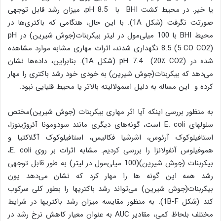
یا خیر. در محیط کشت BHI با pH 8.5، میزان رشد قابل توجهی
صورتت نگرفت (شکل 1A). با این حال، هنگامی که باکتری‌ها در
محیط BHI با 100 میلی‌مول در لیتر بیکربنات(جوش شیرین) در pH
8.5 (5 CO CO2) نگهداری شدند، اثرات مهاری مشابه موارد مشاهده
شده در pH 7.4 (20٪ CO2) (شکل 1A). بنابراین، داده‌ها نشان
می‌دهد که بیکربنات(جوش شیرین) به خودی خود رشد باکتری را مهار
کرده و این مساله به دلیل اسمولالیته بالاتر یا محیط قلیایی نبود.
به منظور بررسی اینکه آیا اثر مهاری بیکربنات (جوش شیرین)مختص
سلولهای E. coli است، گونه‌های دیگری مانند سودومونا آئروژینوزا،
استافیلوکوک آرئوس، اشرشیا فکالیس، استافیلوکوک آگلاکتیا و
هموفیلوس آنفولانزا را بررسی کردیم. مشابه اثرات بر روی E. coli،
بیکربنات (جوش شیرین)(100 میلی‌مول در لیتر) به طور قابل توجهی
رشد همه این گونه ها را مهار کرد که نشان می‌دهد یون
بیکربنات(جوش شیرین) می‌تواند رشد باکتریها را بطور کلی سرکوب
کند (شکل 1B-F). به منظور مقایسه میزان رشد باکتریها در شرایط
مختلف بلحاظ کمی، مقادیر AUC به عنوان معیار کاهش نرخ رشد در