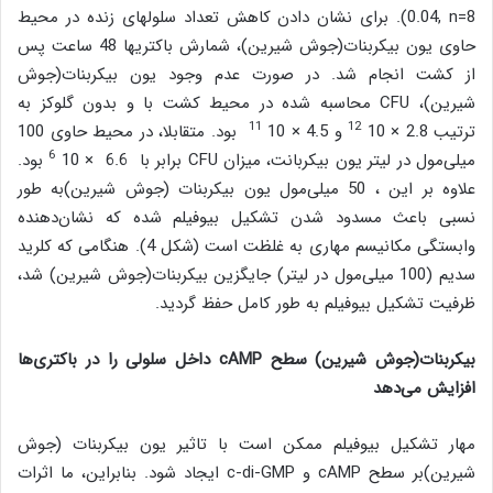
0.04, n=8). برای نشان دادن کاهش تعداد سلولهای زنده در محیط
حاوی یون بیکربنات(جوش شیرین)، شمارش باکتریها 48 ساعت پس
از کشت انجام شد. در صورت عدم وجود یون بیکربنات(جوش
شیرین)، CFU محاسبه شده در محیط کشت با و بدون گلوکز به
11
12
ترتیب 2.8 × 10
و 4.5 × 10
بود. متقابلا، در محیط حاوی 100
6
میلی‌مول در لیتر یون بیکربانت، میزان CFU برابر با 6.6 × 10
بود.
علاوه بر این ، 50 میلی‌مول یون بیکربنات (جوش شیرین)به طور
نسبی باعث مسدود شدن تشکیل بیوفیلم شده که نشان‌دهنده
وابستگی مکانیسم مهاری به غلظت است (شکل 4). هنگامی که کلرید
سدیم (100 میلی‌مول در لیتر) جایگزین بیکربنات(جوش شیرین) شد،
ظرفیت تشکیل بیوفیلم به طور کامل حفظ گردید.
بیکربنات(جوش شیرین) سطح
cAMP
داخل سلولی را در باکتری‌ها
افزایش می‌دهد
مهار تشکیل بیوفیلم ممکن است با تاثیر یون بیکربنات (جوش
شیرین)بر سطح cAMP و c-di-GMP ایجاد شود. بنابراین، ما اثرات