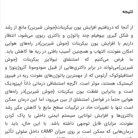
نتیجه
از آنجا که دریافتیم افزایش یون بیکربنات(جوش شیرین) مانع از رشد
و شکل گیری بیوفیلم چند پاتوژن و باکتری ریوی می‌شود، انتظار
داریم با افزایش یون بیکربنات (جوش شیرین)در راه‌های هوایی
امکان عفونت، التهاب و همچنین آسیب بافتی در ریه ها کاهش یابد.
ما فرض می‌کنیم که استنشاق نبولایزر بیکربنات (جوش
شیرین)می‌تواند در برابر باکتری‌هایی از قبیل سودومونا آئروژینوزا و
استافیلوکوک آرئوس که از مهمترین پاتوژن‌های عفونت ریه در فیبروز
کیستیک هستند، موثر است. اگرچه استنشاقی درمانی ذاتاً اپیزودیک
است و بنابراین غلظت یون بیکربنات (جوش شیرین)در راه‌های
هوایی حتماً در فواصل استنشاق از بین می‌رود، اما این درمان ممکن
است تنها با تغییرات حاد در ترکیبات سطح مایع با کاهش مکرر رشد
باکتری‌ها و افزایش توانایی سیستم ایمنی داخلی یا پاک کردن
عفونت، مزایای قابل توجهی داشته باشد. با این حال، باید با
درمان‌هایی که ممکن است بر روی میزان cAMP داخل سلولی تأثیر