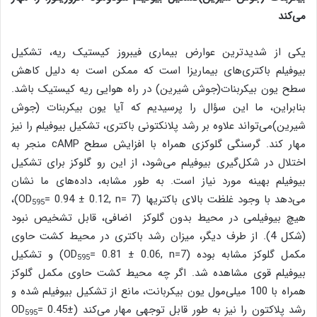
می‌کند
یکی از شدیدترین عوارض بیماری فیبروز کیستیک ریه، تشکیل
بیوفیلم باکتری‌های بیماریزا است که ممکن است به دلیل کاهش
سطح یون بیکربنات(جوش شیرین) در راه هوایی ریه کیستیک باشد.
بنابراین، ما این سؤال را پرسیدیم که آیا یون بیکربنات (جوش
شیرین)می‌تواند علاوه بر رشد پلانکتونی باکتری، تشکیل بیوفیلم را نیز
مهار کند. گرسنگی گلوکزی همراه با افزایش سطح cAMP منجر به
اختلال در شکل‌گیری بیوفیلم می‌شود، از این رو گلوکز برای تشکیل
بیوفیلم بهینه مورد نیاز است. به طور مشابه، داده‌های ما نشان
می‌دهد با وجود غلظت بالای باکتریها (OD
= 0.94 ± 0.12, n= 7)،
595
هیچ بیوفیلمی در محیط بدون گلوکز اضافی، قابل تشخیص نبود
(شکل 4). از طرف دیگر، میزان رشد باکتری در محیط کشت حاوی
مکمل گلوکز مشابه بوده (OD
= 0.81 ± 0.06, n=7) و تشکیل
595
بیوفیلم قوی مشاهده شد. اگر چه محیط کشت حاوی مکمل گلوکز
همراه با 100 میلی‌مول یون بیکربانت، مانع از تشکیل بیوفیلم شده و
رشد پلاکتون را نیز به طور قابل توجهی مهار می‌کند (OD
= 0.45±
595