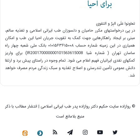
تعاونوا عَلَی البِرِّ و التقوی
در پی درخواستهای مکرر حامیان و دلسوزان طب ایرانی اسلامی و تغذیه سالم،
مبنی بر ایجاد راهکارهایی جهت کمک به تقویت جریان احیا این طب و امکان
همیاری در این زمینه شماره حساب ۰۱۰۱۵۶۳۶۱۵۰۰۸ بانک ملی شعبه چهار راه
ساسان تهران ( شماره شبا: IR200170000000101563615008) برای واریز
کمکهای نقدی ایرانیان فهیم اعلام می شود. تمام وجوه در راستای پیش برد و ارتقا
دانش عمومی تأمین تندرستی و اصلاح تغذیه و سبک زندگی مردم مصرف خواهد
شد.
© روازاده سایت حکیم دکتر روازاده پدر طب ایرانی اسلامی | انتشار مطالب با ذکر
منبع بلامانع است
توییتر
یوتیوب
اینستاگرام
تلگرام
خوراک
سروش
کانال