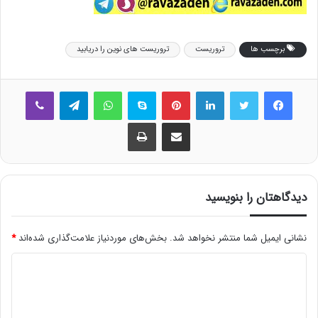
برچسب ها
تروریست
تروریست ‌های نوین را دریابید
فیس بوک
توییتر
لینکدین
‫پین‌ترست
اسکایپ
واتس آپ
تلگرام
وایبر
اشتراک گذاری از طریق ایمیل
چاپ
دیدگاهتان را بنویسید
نشانی ایمیل شما منتشر نخواهد شد.
بخش‌های موردنیاز علامت‌گذاری شده‌اند
*
د
ی
د