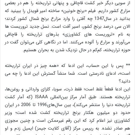
از سویی دیگر خبر کشت قاچاقی و پنهانی تراریخته را هم در بعضی
مزارع کشور داریم. فیلم «برنج خونین» ساخته امیر قویدل را ببینید که
بدانید در سال‌1347 چه آفتی را وارد مزارع برنج شمال کشور کردند؛
الان سی درصد برنج کشور، اسیر آفت است. نسل جدید تروریست ‌ها
به نام «تروریست ‌های کشاورزی» بذرهای تراریخته را قاچاقی
می‌آورند و مزارع را آلوده می‌کنند. اما در نگاهی کلی می‌توان گفت در
حوزه تراریخته، کم‌کم در حال نزدیک شدن به بحران هستیم.
** پس با این حساب، این ادعا که «همه چیز در ایران تراریخته
است»، ادعای نادرستی است. شما منشأ گسترش این ادعا را چه می
دانید؟
این ادعا قطعاً غلط است؛ فقط ذرت، سویا، کلزای وارداتی و روغن‌ها،
تراریخته هستند. طبق آمار مرکز بین‌المللی ISAAA (که آمار کشت
تراریخته دنیا را منتشر می‌کند)، بین سال‌های‌1996 تا 2006 در ایران
حدود دو میلیون هکتار برنج تراریخته کشت شده است؛ وزیر
کشاورزی نیز اعلام کرد که این رقم غیرممکن است و چنین مجوزی
هم صادر نشده. به رییس مرکز (آقای کلایت جیمز) ایمیل زدم و او