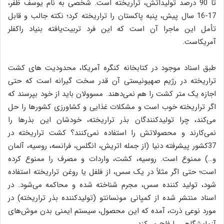
تا 90 درصد تولیداتش، تراریخته است. شخصی به نام یوسف ظفر،
17-16 سال پیش، پنبه پاکستان را تراریخته کرد؛ نکته جالب و قابل
تأمل این ماجرا آن است که این فرد تربیت‌یافته بنیاد راکفلر
آمریکاست.
طبق اسناد موجود در کتابخانه کنگره آمریکا، محدودیت ‌های کشت
تراریخته در رژیم صهیونیستی آن‌ قدر سخت ‌گیرانه است که حتی
اجازه یک متر کشت را هم نمی‌دهند. مسوولان باید از خود بپرسند که
اگر تراریخته خوب است و مشکلات غذایی و کشاورزی کشورها را حل
می‌کند، چرا تولیدکنندگان بذر تراریخته، خودشان این بذرها را
نمی‌کارند و محصولاتش را استفاده نمی‌کنند؟ کشت تراریخته در
37‌کشور پیشرفته دنیا (از جمله اتریش، انگلس، فرانسه، روسیه، آلمان
و…) ممنوع است. روسیه، کشت، واردات و مصرف را ممنوع کرده
است؛ حتی اگر مثلاً در یک سس، از فلفل یا روغن تراریخته استفاده
شود، تولید کننده سس، مجرم شناخته شده و محاکمه می‌شود. در
اسناد منتشر شده از کمپانی مونسانتو (تولیدکننده بذر تراریخته) در
مورد نوعی ذرت، آمده که این محصول، سیستم ایمنی بدن موش‌های