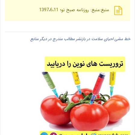
منبع:منبع: روزنامه صبح نو؛ 1397،6،11
خط مشی احیای سلامت در بازنشر مطالب مندرج در دیگر منابع