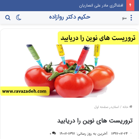
خیلی اتفاقی! مسیر راهپیمایی عظیم اربعین گرم‌ترین نقطه جهان معرفی می‌شود!
حکیم دکتر روازاده
تغییر
جس
منو
پوسته
برا
خانه
/
اسلایدر صفحه اول
تروریست ‌های نوین را دریابید
۱۳۹۷-۰۷-۲۴
آخرین به روز رسانی: ۱۳۹۷-۰۷-۱۹
۰