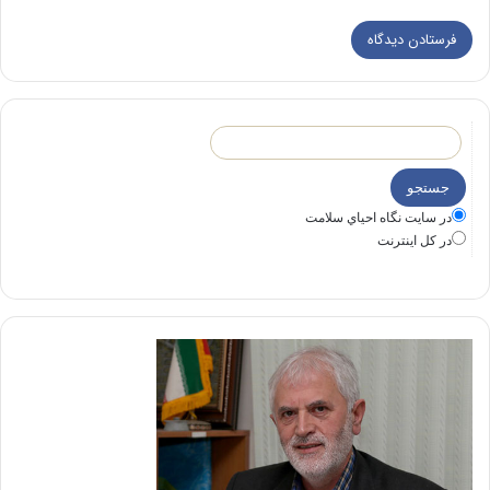
در سايت نگاه احياي سلامت
در كل اينترنت