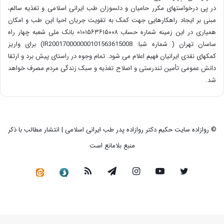
در پی درخواستهای مکرر حامیان و دلسوزان طب ایرانی اسلامی و تغذیه سالم،
مبنی بر ایجاد راهکارهایی جهت کمک به تقویت جریان احیا این طب و امکان
همیاری در این زمینه شماره حساب ۰۱۰۱۵۶۳۶۱۵۰۰۸ بانک ملی شعبه چهار راه
ساسان تهران ( شماره شبا: IR200170000000101563615008) برای واریز
کمکهای نقدی ایرانیان فهیم اعلام می شود. تمام وجوه در راستای پیش برد و ارتقا
دانش عمومی تأمین تندرستی و اصلاح تغذیه و سبک زندگی مردم مصرف خواهد
شد.
© روازاده سایت حکیم دکتر روازاده پدر طب ایرانی اسلامی | انتشار مطالب با ذکر
منبع بلامانع است
توییتر
یوتیوب
اینستاگرام
تلگرام
خوراک
سروش
کانال
رسمی
در