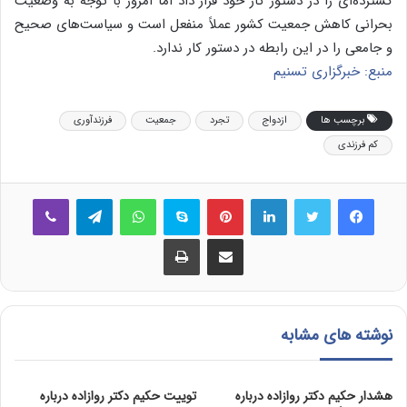
گسترده‌ای را در دستور کار خود قرار داد اما امروز با توجه به وضعیت
بحرانی کاهش جمعیت کشور عملاً منفعل‌ است و سیاست‌های صحیح
و جامعی را در این رابطه در دستور کار ندارد.
منبع: خبرگزاری تسنیم
برچسب ها
ازدواج
تجرد
جمعیت
فرزندآوری
کم فرزندی
فیس بوک
توییتر
لینکدین
‫پین‌ترست
اسکایپ
واتس آپ
تلگرام
وایبر
اشتراک گذاری از طریق ایمیل
چاپ
نوشته های مشابه
هشدار حکیم دکتر روازاده درباره
توییت حکیم دکتر روازاده درباره