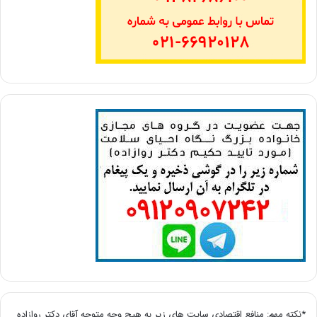
*نکته مهم: منافع اقتصادی سایت های زیر به هیچ وجه متوجه آقای دکتر روازاده