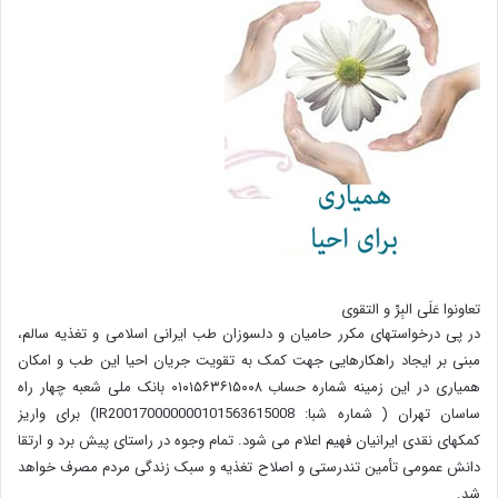
تعاونوا عَلَی البِرِّ و التقوی
در پی درخواستهای مکرر حامیان و دلسوزان طب ایرانی اسلامی و تغذیه سالم،
مبنی بر ایجاد راهکارهایی جهت کمک به تقویت جریان احیا این طب و امکان
همیاری در این زمینه شماره حساب ۰۱۰۱۵۶۳۶۱۵۰۰۸ بانک ملی شعبه چهار راه
ساسان تهران ( شماره شبا: IR200170000000101563615008) برای واریز
کمکهای نقدی ایرانیان فهیم اعلام می شود. تمام وجوه در راستای پیش برد و ارتقا
دانش عمومی تأمین تندرستی و اصلاح تغذیه و سبک زندگی مردم مصرف خواهد
شد.