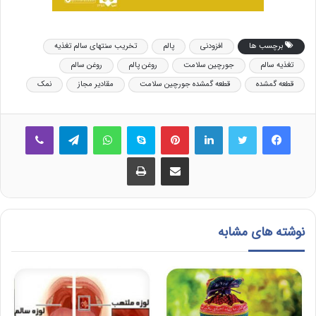
برچسب ها
افزودنی
پالم
تخریب سنتهای سالم تغذیه
تغذیه سالم
جورچین سلامت
روغن پالم
روغن سالم
قطعه گمشده
قطعه گمشده جورچین سلامت
مقادیر مجاز
نمک
فیس بوک
توییتر
لینکدین
‫پین‌ترست
اسکایپ
واتس آپ
تلگرام
وایبر
اشتراک گذاری از طریق ایمیل
چاپ
نوشته های مشابه