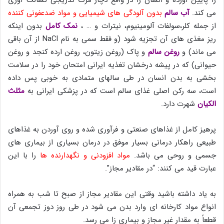
می کند.
آب سالم
بدون آلودگی های شیمیایی و مواد ضدعفونی کننده
از جمله کلر،سولفات آلومینیوم، نیترات و … ،
نمک کامل
بدون اینکه
ریز مغذی های آن تجزیه شود (و فقط سمی به نام NaCl از آن باقی
می ماند) و
روغن سالم
و پاک (روغن زیتون، روغن ارده کنجد و روغن
حیوانی) که در پیشه درخشان تغذیه ایرانی امتحان خود را در سلامت
بخشی به بدن انسان در طی سالهای متمادی به خوبی پس داده
است، سه رکن اصلی غذای سالم است که در پزشکی ایرانی به
مثلث
الکیان
شهرت دارد.
پرهیز کامل از غذاهای صنعتی و فرآوری شده و روی آوردن به غذاهای
طبیعی راهکار درمانی بسیار موفق در درمان بسیاری از بیماری های
جسمی و روحی می باشد.
مواد افزودنی و نگهدارنده ها
را با این
عبارت قید می کنند: “در مقادیر مجاز”.
به یاد داشته باشید وقتی این مقادیر مجاز از صبح تا شب به همراه
انواع مواد کارخانه ای وارد بدن می شود در طی روز دوز تجمعی آن
قطعاً به مقدار غیر مجاز و بیماری زا می رسد.