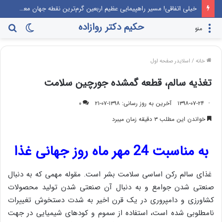
خیلی اتفاقی! مسیر راهپیمایی عظیم اربعین گرم‌ترین نقطه جهان معرفی می‌شود!
حکیم دکتر روازاده
تغییر
جس
منو
پوسته
برا
خانه
/
اسلایدر صفحه اول
تغذیه سالم، قطعه گمشده جورچین سلامت
۱۳۹۸-۰۷-۲۴
آخرین به روز رسانی: ۱۳۹۸-۰۷-۲۱
۰
خواندن این مطلب ۳ دقیقه زمان میبرد
به مناسبت 24 مهر ماه روز جهانی غذا
غذای سالم رکن اساسی سلامت بشر است. مقوله مهمی که به دنبال
صنعتی شدن جوامع و به دنبال آن صنعتی شدن تولید محصولات
کشاورزی و دامپروری در یک قرن اخیر به شدت دستخوش تغییرات
نامطلوبی شده است، استفاده از سموم و کودهای شیمیایی در جهت