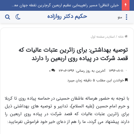
این‌که مرندی رو بیارن صدا‌ و سیما، برنامه جوانی جمعیت، درست مثل این می‌مونه که صدام رو دعوت کنن راهیان نور!
حکیم دکتر روازاده
تغییر
جس
منو
پوسته
برا
خانه
/
اسلایدر صفحه اول
توصیه بهداشتی: برای زائرین عتبات عالیات که
قصد شرکت در پیاده روی اربعین را دارند
۱۳۹۶-۰۸-۱۱
آخرین به روز رسانی: ۱۳۹۶-۰۶-۲۳
۰
خواندن این مطلب ۵ دقیقه زمان میبرد
با توجه به حضور هرساله عاشقان حسینی در حماسه پیاده روی تا کربلا
و حرم امام حسین (علیه السلام)، تدابیر و توصیه های بهداشتی ذیل
برای زائرین عتبات عالیات که قصد شرکت در پیاده روی اربعین را
دارند پیشنهاد می گردد، ما را هم از دعای خیر خود فراموش نفرمایید: