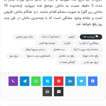
مدت 5 دقیقه نسبت به مالش موضع غده تیروئید (محدوده 10
سانتی زیر گلو) به صورت محکم اقدام نمایند. درد هنگام مالش طبیعی
است و نشانه وجود مشکلی است که با چندسری مالش در طی چند
روز رفع خواهد شد.
برچسب ها
اربعین
استنشاق آب نمک
پیاده روی اربعین
پیشگیری از تاول پا
تاول پا
توصیه بهداشتی
حماسه پیاده روی تا کربلا
درد مفاصل
درمان سریع اسهال
رفع حالت تهوع
رفع درد مفاصل
شستشوی مرتب دستها
عرق سوز
عرق سوز شدن
گرفتگی عضلات
فیس بوک
توییتر
لینکدین
‫پین‌ترست
اسکایپ
واتس آپ
تلگرام
وایبر
اشتراک گذاری از طریق ایمیل
چاپ