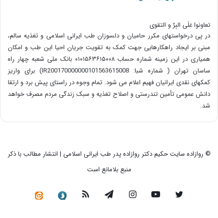
تعاونوا عَلَی البِرِّ و التقوی
در پی درخواستهای مکرر حامیان و دلسوزان طب ایرانی اسلامی و تغذیه سالم،
مبنی بر ایجاد راهکارهایی جهت کمک به تقویت جریان احیا این طب و امکان
همیاری در این زمینه شماره حساب ۰۱۰۱۵۶۳۶۱۵۰۰۸ بانک ملی شعبه چهار راه
ساسان تهران ( شماره شبا: IR200170000000101563615008) برای واریز
کمکهای نقدی ایرانیان فهیم اعلام می شود. تمام وجوه در راستای پیش برد و ارتقا
دانش عمومی تأمین تندرستی و اصلاح تغذیه و سبک زندگی مردم مصرف خواهد
شد.
© روازاده سایت حکیم دکتر روازاده پدر طب ایرانی اسلامی | انتشار مطالب با ذکر
منبع بلامانع است
توییتر
یوتیوب
اینستاگرام
تلگرام
خوراک
سروش
کانال