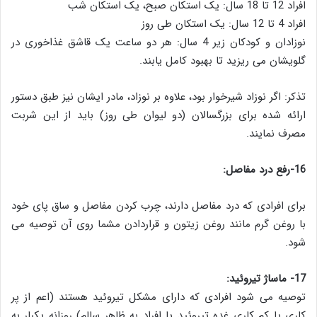
افراد 12 تا 18 سال: یک استکان صبح، یک استکان شب
افراد 4 تا 12 سال: یک استکان طی روز
نوزادان و کودکان زیر 4 سال: هر دو ساعت یک قاشق غذاخوری در
گلویشان می ریزید تا بهبود کامل یابند.
تذکر: اگر نوزاد شیرخوار بود، علاوه بر نوزاد، مادر ایشان نیز طبق دستور
ارائه شده برای بزرگسالان (دو لیوان طی روز) باید از این شربت
مصرف نمایند.
16-رفع درد مفاصل:
برای افرادی که درد مفاصل دارند، چرب کردن مفاصل و ساق پای خود
با روغن گرم مانند روغن زیتون و قراردادن مشما روی آن توصیه می
شود.
17- ماساژ تیروئید:
توصیه می شود افرادی که دارای مشکل تیروئید هستند (اعم از پر
کاری یا کم کاری غده تیروئید یا افراد به ظاهر سالم) روزانه یکبار به