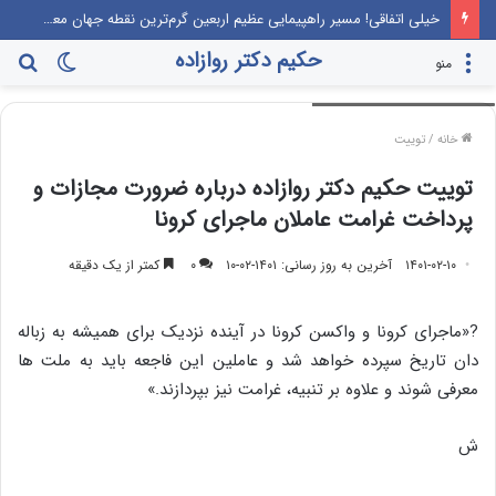
خیلی اتفاقی! مسیر راهپیمایی عظیم اربعین گرم‌ترین نقطه جهان معرفی می‌شود!
حکیم دکتر روازاده
تغییر
جس
منو
ماجرای کرونا و واکسن کرونا
پوسته
برا
خانه
/
توییت
توییت حکیم دکتر روازاده درباره ضرورت مجازات و
پرداخت غرامت عاملان ماجرای کرونا
۱۴۰۱-۰۲-۱۰
آخرین به روز رسانی: ۱۴۰۱-۰۲-۱۰
۰
کمتر از یک دقیقه
?«‏ماجرای ‎کرونا و ‎واکسن کرونا در آینده نزدیک برای همیشه به زباله
دان تاریخ سپرده خواهد شد و عاملین این فاجعه باید به ملت ها
معرفی شوند و علاوه بر تنبیه، غرامت نیز بپردازند.»
ش