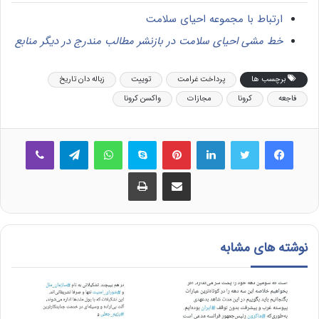
ارتباط با مجموعه احیای سلامت
خط مشی احیای سلامت در بازنشر مطالب مندرج در دیگر منابع
برچسب ها
پرداخت غرامت
توییت
زباله دان تاریخ
فاجعه
کرونا
مجازات
واکسن کرونا
فیس بوک
توییتر
لینکدین
‫پین‌ترست
اسکایپ
واتس آپ
تلگرام
وایبر
اشتراک گذاری از طریق ایمیل
چاپ
نوشته های مشابه