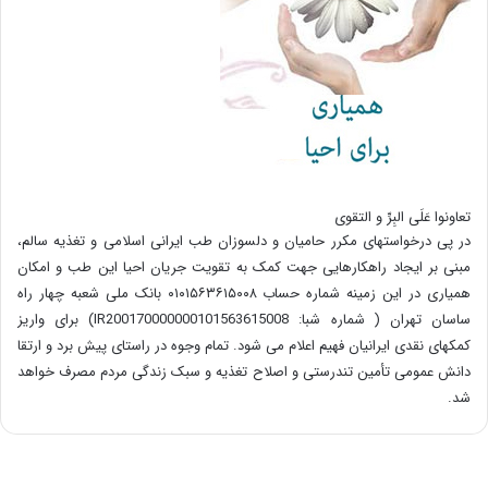
تعاونوا عَلَی البِرِّ و التقوی
در پی درخواستهای مکرر حامیان و دلسوزان طب ایرانی اسلامی و تغذیه سالم،
مبنی بر ایجاد راهکارهایی جهت کمک به تقویت جریان احیا این طب و امکان
همیاری در این زمینه شماره حساب ۰۱۰۱۵۶۳۶۱۵۰۰۸ بانک ملی شعبه چهار راه
ساسان تهران ( شماره شبا: IR200170000000101563615008) برای واریز
کمکهای نقدی ایرانیان فهیم اعلام می شود. تمام وجوه در راستای پیش برد و ارتقا
دانش عمومی تأمین تندرستی و اصلاح تغذیه و سبک زندگی مردم مصرف خواهد
شد.